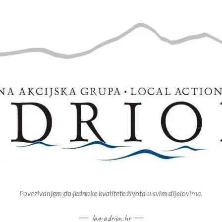
Povezivanjem do jednake kvalitete života u svim dijelovima.
lag-adrion.hr