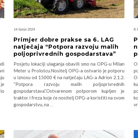
14. lipnja 2024.
8. 
Primjer dobre prakse sa 6. LAG
P
natječaja “Potpora razvoju malih
n
poljoprivrednih gospodarstava”
p
udi
Posjetu lokaciji ulaganja obavili smo na OPG-u Milan
O
ani
Meter u Prološcu.Nositelj OPG-a ostvario je potporu
po
ju
u iznosu od 15000 € na natječaju LAG-a Adrion 2.1.2.
O
je
“Potpora razvoju malih poljoprivrednih
k
io
gospodarstava”.Ostvarenom potporom kupljen je
p
traktor i freza koje će nositelj OPG-a koristiti na svom
k
gospodarstvu, na
…
v