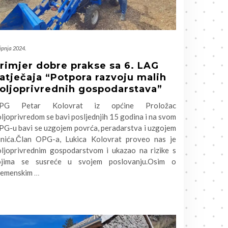
lipnja 2024.
rimjer dobre prakse sa 6. LAG
atječaja “Potpora razvoju malih
oljoprivrednih gospodarstava”
PG Petar Kolovrat iz općine Proložac
ljoprivredom se bavi posljednjih 15 godina i na svom
PG-u bavi se uzgojem povrća, peradarstva i uzgojem
unića.Član OPG-a, Lukica Kolovrat proveo nas je
oljoprivrednim gospodarstvom i ukazao na rizike s
ojima se susreće u svojem poslovanju.Osim o
remenskim
…