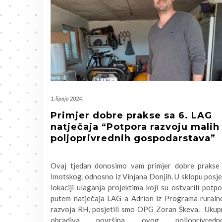
1. lipnja 2024.
Primjer dobre prakse sa 6. LAG
natječaja “Potpora razvoju malih
poljoprivrednih gospodarstava”
Ovaj tjedan donosimo vam primjer dobre prakse 
Imotskog, odnosno iz Vinjana Donjih. U sklopu posj
lokaciji ulaganja projektima koji su ostvarili potp
putem natječaja LAG-a Adrion iz Programa ruraln
razvoja RH, posjetili smo OPG Zoran Škeva. Ukup
obradiva površina ovog poljoprivredn