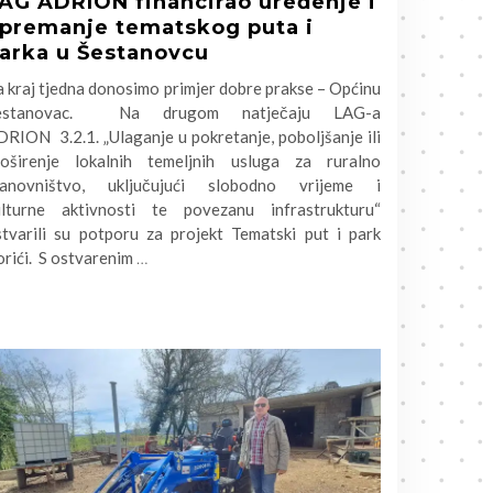
AG ADRION financirao uređenje i
premanje tematskog puta i
arka u Šestanovcu
 kraj tjedna donosimo primjer dobre prakse – Općinu
estanovac. Na drugom natječaju LAG-a
RION 3.2.1. „Ulaganje u pokretanje, poboljšanje ili
roširenje lokalnih temeljnih usluga za ruralno
tanovništvo, uključujući slobodno vrijeme i
ulturne aktivnosti te povezanu infrastrukturu“
stvarili su potporu za projekt Tematski put i park
rići. S ostvarenim
…