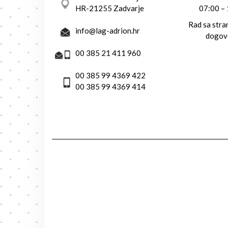
HR-21255 Zadvarje
07:00 –
Rad sa str
info@lag-adrion.hr
dogov
00 385 21 411 960
00 385 99 4369 422
00 385 99 4369 414