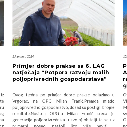
25. svibnja 2024.
15.
Primjer dobre prakse sa 6. LAG
P
natječaja “Potpora razvoju malih
A
poljoprivrednih gospodarstava”
r
g
iz
Ovog tjedna po primjer dobre prakse odlazimo u
O
ete
Vrgorac, na OPG Milan Franić.Premda mlado
V
oru
poljoprivredno gospodarstvo, dosad su postigli brojne
Mi
og
rezultate.Nositelj OPG-a Milan Franić treća je
sv
na
generacija poljoprivrednika u svojoj obitelji te se uz
O
og
primarni posao, nastoji što više baviti i
po