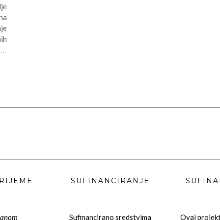
dje
na
nje
ih
i
…
RIJEME
SUFINANCIRANJE
SUFINA
danom
Sufinancirano sredstvima
Ovaj projekt