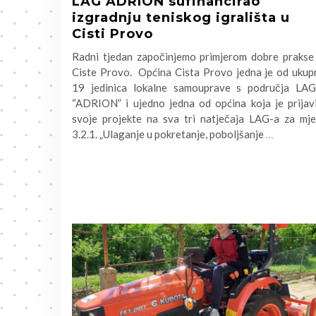
LAG ADRION sufinancirao
izgradnju teniskog igrališta u
Cisti Provo
Radni tjedan započinjemo primjerom dobre prakse 
Ciste Provo. Općina Cista Provo jedna je od ukup
19 jedinica lokalne samouprave s područja LAG
“ADRION” i ujedno jedna od općina koja je prijavi
svoje projekte na sva tri natječaja LAG-a za mje
3.2.1. „Ulaganje u pokretanje, poboljšanje
…