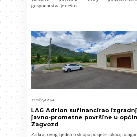
gospodarstva je nešto
…
11. svibnja 2024.
LAG Adrion sufinancirao izgradn
javno-prometne površine u općin
Zagvozd
Za kraj ovog tjedna u sklopu posjete lokaciji ulaga