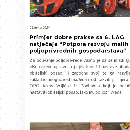
21. lipnja 2024.
Primjer dobre prakse sa 6. LAG
natječaja “Potpora razvoju malih
poljoprivrednih gospodarstava”
Za očuvanje poljoprivrede važno je da se mladi lj
više okrenu upravo toj djelatnosti i nastave uhod
obiteljski posao ili započnu svoj te ga razvija
sukladno mogućnostima.Jedan od takvih primjera 
OPG Jakov Vrljičak iz Podbablja koji je odluč
nastaviti obiteljski posao. Iako mu poljoprivreda
…