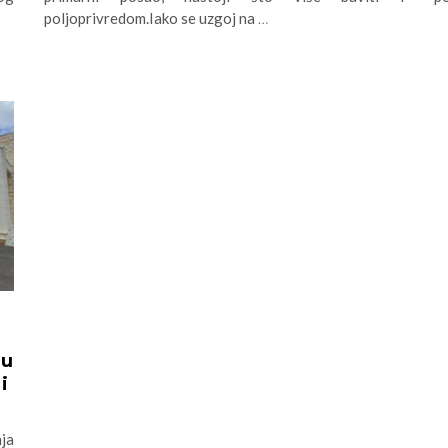
poljoprivredom.Iako se uzgoj na
…
ju
i
nja