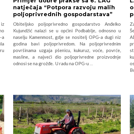
Primjer dobre prakse sa 6. LAG
L
natječaja “Potpora razvoju malih
o
poljoprivrednih gospodarstava”
p
iz
Obiteljsko poljoprivredno gospodarstvo Anđelko
Za
no
Kujundžić nalazi se u općini Podbablje, odnosno u
Š
-a
naselju Kamenmost, gdje se nositelj OPG-a dugi niz
AD
la
godina bavi poljoprivredom. Na poljoprivrednim
p
ru
površinama uzgaja pšenicu, kukuruz, voće, povrće,
s
masline, a najveći dio poljoprivredne proizvodnje
k
odnosi se na grožđe. U radu na OPG-u
…
o
Bo