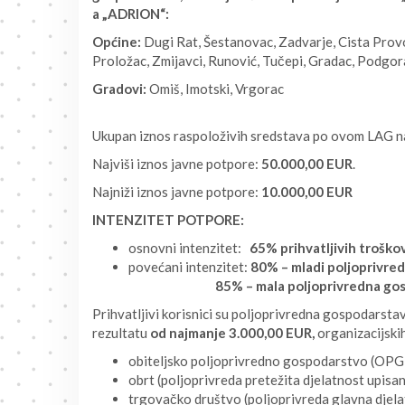
a „ADRION“:
Općine:
Dugi Rat, Šestanovac, Zadvarje, Cista Provo
Proložac, Zmijavci, Runović, Tučepi, Gradac, Podgor
Gradovi:
Omiš, Imotski, Vrgorac
Ukupan iznos raspoloživih sredstava po ovom LAG n
Najviši iznos javne potpore:
50.000,00 EUR
.
Najniži iznos javne potpore:
10.000,00 EUR
INTENZITET POTPORE:
osnovni intenzitet:
65% prihvatljivih troško
povećani intenzitet:
80% – mladi poljoprivre
85% – mala poljoprivredna gosp
Prihvatljivi korisnici su poljoprivredna gospodars
rezultatu
od najmanje 3.000,00 EUR,
organizacijskih
obiteljsko poljoprivredno gospodarstvo (OPG
obrt (poljoprivreda pretežita djelatnost upisa
trgovačko društvo (poljoprivreda glavna djelat