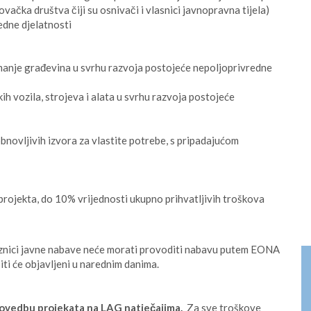
vačka društva čiji su osnivači i vlasnici javnopravna tijela)
edne djelatnosti
manje građevina u svrhu razvoja postojeće nepoljoprivredne
 vozila, strojeva i alata u svrhu razvoja postojeće
bnovljivih izvora za vlastite potrebe, s pripadajućom
e projekta, do 10% vrijednosti ukupno prihvatljivih troškova
eznici javne nabave neće morati provoditi nabavu putem EONA
iti će objavljeni u narednim danima.
 provedbu projekata na LAG natječajima.
Za sve troškove