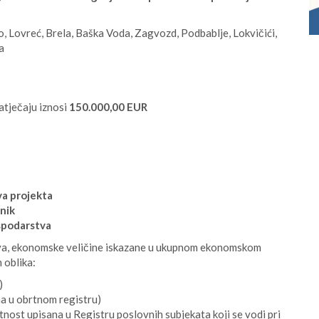
, Lovreć, Brela, Baška Voda, Zagvozd, Podbablje, Lokvičići,
a
atječaju iznosi
150.000,00 EUR
va projekta
dnik
odarstva
tava, ekonomske veličine iskazane u ukupnom ekonomskom
 oblika:
)
na u obrtnom registru)
nost upisana u Registru poslovnih subjekata koji se vodi pri