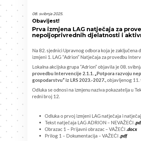
08. svibnja 2025.
Obavijest!
Prva izmjena LAG natječaja za proved
nepoljoprivrednih djelatnosti i akt
Na 82. sjednici Upravnog odbora koja je zaključena d
izmjeni 1. LAG “Adrion” Natječaja za provedbu Interv
Lokalna akcijska grupa “Adrion” objavila je 08. svib
provedbu Intervencije 2.1.1. „Potpora razvoju nep
gospodarstvu“ iz LRS 2023.-2027.,
objavljenog 11. 
Odluka se odnosi na izmjenu naziva pokazatelja u Teks
redni broj 12.
Odluka o prvoj izmjeni LAG natječaja i natjec
Tekst natječaja LAG ADRION – NEVAŽEĆI
.pd
Obrazac 1 – Prijavni obrazac – VAŽEĆI
.docx
Prilog 1 – Dokumentacija – VAŽEĆI
.pdf