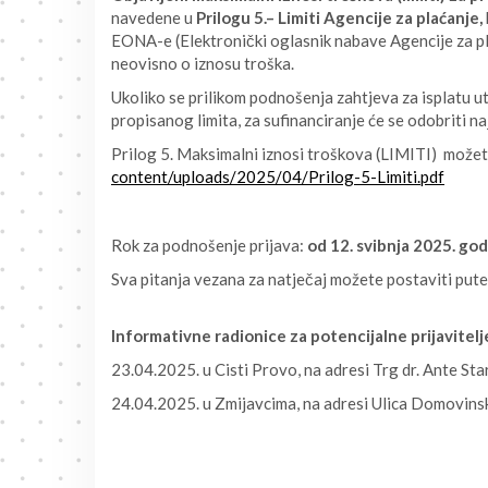
navedene u
Prilogu 5.– Limiti Agencije za plaćanje,
EONA-e (Elektronički oglasnik nabave Agencije za pl
neovisno o iznosu troška.
Ukoliko se prilikom podnošenja zahtjeva za isplatu utv
propisanog limita, za sufinanciranje će se odobriti na
Prilog 5. Maksimalni iznosi troškova (LIMITI) možet
content/uploads/2025/04/Prilog-5-Limiti.pdf
Rok za podnošenje prijava:
od 12. svibnja 2025. god
Sva pitanja vezana za natječaj možete postaviti put
Informativne radionice za potencijalne prijavitelj
23.04.2025. u Cisti Provo, na adresi Trg dr. Ante Sta
24.04.2025. u Zmijavcima, na adresi Ulica Domovinsk