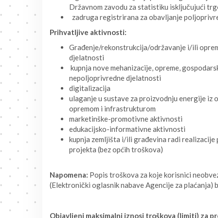
Državnom zavodu za statistiku isključujući trgo
zadruga registrirana za obavljanje poljoprivr
Prihvatljive aktivnosti:
Građenje/rekonstrukcija/održavanje i/ili opre
djelatnosti
kupnja nove mehanizacije, opreme, gospodarskih
nepoljoprivredne djelatnosti
digitalizacija
ulaganje u sustave za proizvodnju energije iz o
opremom i infrastrukturom
marketinške-promotivne aktivnosti
edukacijsko-informativne aktivnosti
kupnja zemljišta i/ili građevina radi realizacij
projekta (bez općih troškova)
Napomena:
Popis troškova za koje korisnici neobv
(Elektronički oglasnik nabave Agencije za plaćanja) b
Objavljeni maksimalni iznosi troškova (limiti) za