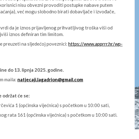
korisnici nisu obvezni provoditi postupke nabave putem
aćanja), već mogu slobodno birati dobavljače i izvođače,
rdi da je iznos prijavljenog prihvatljivog troška viši od
jviši iznos definiran tim limitom.
e preuzeti na sljedećoj poveznici:
https://www.apprrr.hr/wp-
ine do 13. lipnja 2025. godine.
em maila:
natjecaji.lagadrion@gmail.com
e održat će se:
rčevića 1 (općinska vijećnica) s početkom u 10:00 sati,
og rata 161 (općinska vijećnica) s početkom u 10:00 sati.