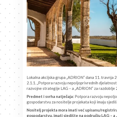
Lokalna akcijska grupa „ADRION“ dana 11. travnja 20
2.1.1. „Potpora razvoju nepoljoprivrednih djelatnost
razvojne strategije LAG – a „ADRION“ za razdoblje
Predmet i svrha natječaja:
Potpora razvoju nepoljop
gospodarstvu za nositelje projekata koji imaju sjed
Nositelj projekta mora imati već upisanu/registr
gospodarstvu, imati sjedište na području LAG – a