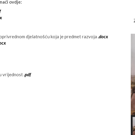
naći ovdje:
f
cx
joprivrednom djelatnošću koja je predmet razvoja
.docx
ocx
nu vrijednost
.pdf