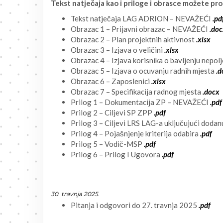
Tekst natječaja kao i priloge i obrasce možete pro
Tekst natječaja LAG ADRION – NEVAŽEĆI
.pd
Obrazac 1 – Prijavni obrazac – NEVAŽEĆI
.do
Obrazac 2 – Plan projektnih aktivnost
.xlsx
Obrazac 3 – Izjava o veličini
.xlsx
Obrazac 4 – Izjava korisnika o bavljenju nepol
Obrazac 5 – Izjava o ocuvanju radnih mjesta
.d
Obrazac 6 – Zaposlenici
.xlsx
Obrazac 7 – Specifikacija radnog mjesta
.docx
Prilog 1 – Dokumentacija ZP – NEVAŽEĆI
.pdf
Prilog 2 – Ciljevi SP ZPP
.pdf
Prilog 3 – Ciljevi LRS LAG-a uključujući doda
Prilog 4 – Pojašnjenje kriterija odabira
.pdf
Prilog 5 – Vodič-MSP
.pdf
Prilog 6 – Prilog I Ugovora
.pdf
30. travnja 2025.
Pitanja i odgovori do 27. travnja 2025
.pdf