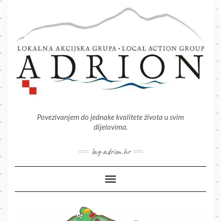
Skip
to
content
Povezivanjem do jednake kvalitete života u svim
dijelovima.
lag-adrion.hr
Toggle Navigation