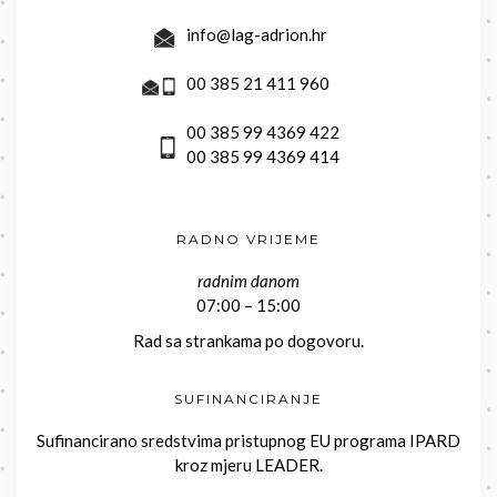
info@lag-adrion.hr
00 385 21 411 960
00 385 99 4369 422
00 385 99 4369 414
RADNO VRIJEME
radnim danom
07:00 – 15:00
Rad sa strankama po dogovoru.
SUFINANCIRANJE
Sufinancirano sredstvima pristupnog EU programa IPARD
kroz mjeru LEADER.