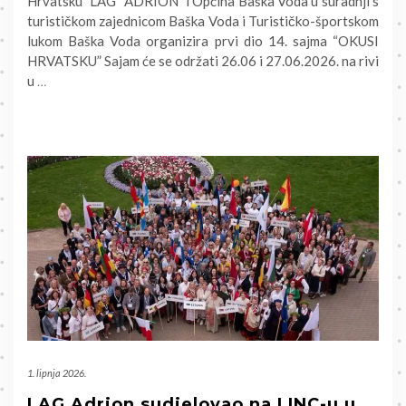
Hrvatsku” LAG “ADRION” i Općina Baška Voda u suradnji s
turističkom zajednicom Baška Voda i Turističko-športskom
lukom Baška Voda organizira prvi dio 14. sajma “OKUSI
HRVATSKU” Sajam će se održati 26.06 i 27.06.2026. na rivi
u
…
1. lipnja 2026.
LAG Adrion sudjelovao na LINC-u u