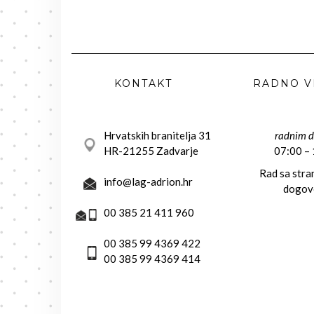
KONTAKT
RADNO V
Hrvatskih branitelja 31
radnim 
HR-21255 Zadvarje
07:00 –
Rad sa str
info@lag-adrion.hr
dogov
00 385 21 411 960
00 385 99 4369 422
00 385 99 4369 414