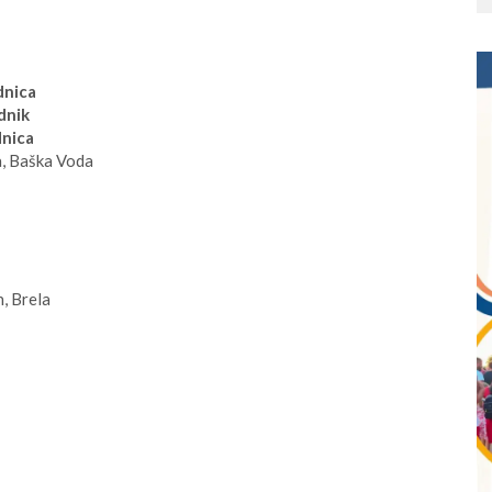
dnica
dnik
dnica
a, Baška Voda
, Brela