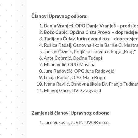
Članovi Upravnog odbora:
Danja Vranješ, OPG Danja Vranješ – predsje
Božo Ćubić, Općina Cista Provo – dopredsje
Tadijana Ćulav, Jurin dvor d.o.o.
–
dopredsje
Ružica Radalj, Osnovna škola Bariše G. Meštr
Jadran Čizmić, Poljička likovna udruga „Krug“
Ante Čobrnić, Općina Tučepi
Milan Velić, OPG Maslina
Jure Radovčić, OPG Jure Radovčić
Lucija Radoš, OPG Mala Roga
Ivana Ravlić, Osnovna škola Dr. Franjo Tuđman
Milivoj Gaće, DVD Zagvozd
Zamjenski članovi Upravnog odbora:
Jure Vukušić, JURIN DVOR d.o.o.