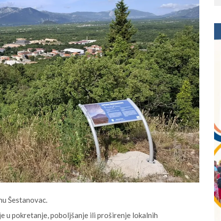
inu Šestanovac.
 pokretanje, poboljšanje ili proširenje lokalnih