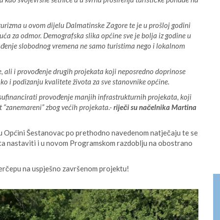
urizma u ovom dijelu Dalmatinske Zagore te je u prošloj godini
ća za odmor. Demografska slika općine sve je bolja iz godine u
provođenje slobodnog vremena ne samo turistima nego i lokalnom
re, ali i provođenje drugih projekata koji neposredno doprinose
 i podizanju kvalitete života za sve stanovnike općine.
financirati provođenje manjih infrastrukturnih projekata, koji
st “zanemareni” zbog većih projekata.-
riječi su načelnika Martina
 u Općini Šestanovac po prethodno navedenom natječaju te se
ata nastaviti i u novom Programskom razdoblju na obostrano
erčepu na uspješno završenom projektu!