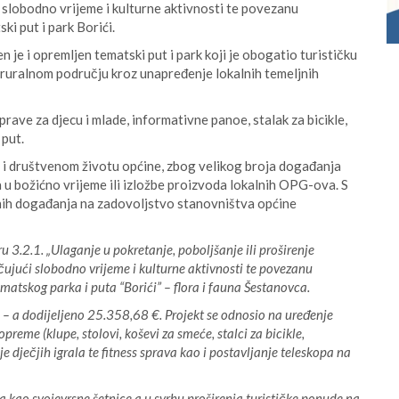
i slobodno vrijeme i kulturne aktivnosti te povezanu
ki put i park Borići.
je i opremljen tematski put i park koji je obogatio turističku
a ruralnom području kroz unapređenje lokalnih temeljnih
ave za djecu i mlade, informativne panoe, stalak za bicikle,
 put.
m i društvenom životu općine, zbog velikog broja događanja
 u božićno vrijeme ili izložbe proizvoda lokalnih OPG-ova. S
čnih događanja na zadovoljstvo stanovništva općine
3.2.1. „Ulaganje u pokretanje, poboljšanje ili proširenje
čujući slobodno vrijeme i kulturne aktivnosti te povezanu
ematskog parka i puta “Borići” – flora i fauna Šestanovca.
 – a dodijeljeno 25.358,68 €. Projekt se odnosio na uređenje
preme (klupe, stolovi, koševi za smeće, stalci za bicikle,
je dječjih igrala te fitness sprava kao i postavljanje teleskopa na
ta kao svojevrsne šetnice a u svrhu proširenja turističke ponude na