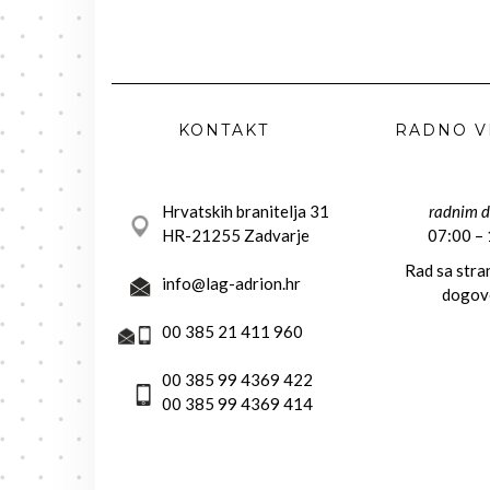
KONTAKT
RADNO V
Hrvatskih branitelja 31
radnim 
HR-21255 Zadvarje
07:00 –
Rad sa str
info@lag-adrion.hr
dogov
00 385 21 411 960
00 385 99 4369 422
00 385 99 4369 414