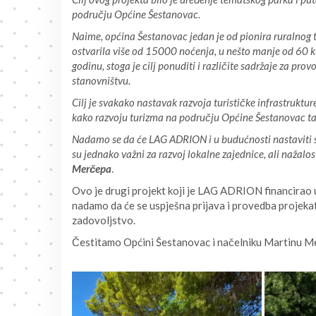
području Općine Šestanovac.
Naime, općina Šestanovac jedan je od pionira ruralnog t
ostvarila više od 15000 noćenja, u nešto manje od 60 ku
godinu, stoga je cilj ponuditi i različite sadržaje za 
stanovništvu.
Cilj je svakako nastavak razvoja turističke infrastruktu
kako razvoju turizma na području Općine Šestanovac tako
Nadamo se da će LAG ADRION i u budućnosti nastaviti su
su jednako važni za razvoj lokalne zajednice, ali nažalo
Merčepa
.
Ovo je drugi projekt koji je LAG ADRION financirao
nadamo da će se uspješna prijava i provedba projek
zadovoljstvo.
Čestitamo Općini Šestanovac i načelniku Martinu M