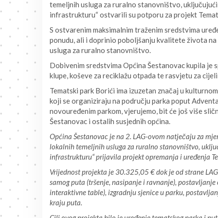
temeljnih usluga za ruralno stanovništvo, uključujuć
infrastrukturu“ ostvarili su potporu za projekt Temats
S ostvarenim maksimalnim traženim sredstvima uređen 
ponudu, ali i doprinio poboljšanju kvalitete života n
usluga za ruralno stanovništvo.
Dobivenim sredstvima Općina Šestanovac kupila je spr
klupe, koševe za reciklažu otpada te rasvjetu za cijeli
Tematski park Borići ima izuzetan značaj u kulturno
koji se organiziraju na području parka poput Adventa
novouređenim parkom, vjerujemo, bit će još više sli
Šestanovac i ostalih susjednih općina.
Općina Šestanovac je na 2. LAG-ovom natječaju za mjeru 
lokalnih temeljnih usluga za ruralno stanovništvo, uklju
infrastrukturu“ prijavila projekt opremanja i uređenja T
Vrijednost projekta je 30.325,05 € dok je od strane LAG
samog puta (tršenje, nasipanje i ravnanje), postavljanje o
interaktivne table), izgradnju sjenice u parku, postavljan
kraju puta.
Cilj ovog projekta bilo je uređenje tematskog parka i pu