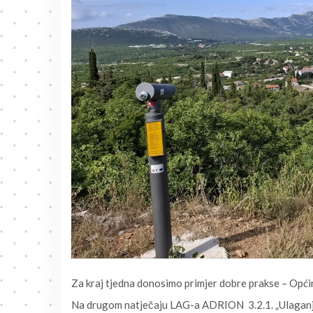
Za kraj tjedna donosimo primjer dobre prakse – Opć
Na drugom natječaju LAG-a ADRION 3.2.1. „Ulaganje u