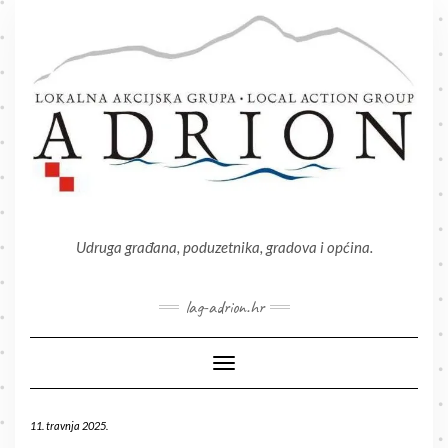
Skip
to
content
Udruga građana, poduzetnika, gradova i općina.
lag-adrion.hr
Toggle Navigation
11. travnja 2025.