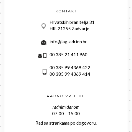
KONTAKT
Hrvatskih branitelja 31
HR-21255 Zadvarje
info@lag-adrion.hr
00 385 21 411 960
00 385 99 4369 422
00 385 99 4369 414
RADNO VRIJEME
radnim danom
07:00 – 15:00
Rad sa strankama po dogovoru.