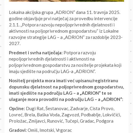
Lokalna akcijska grupa „ADRION“ dana 11. travnja 2025.
godine objavljuje prvi natječaj za provedbu intervencije
2.1.1. „Potpora razvoju nepoljoprivrednih djelatnosti i
aktivnosti na poljoprivrednom gospodarstvu“ iz Lokalne
razvojne strategije LAG – a „ADRION“ za razdoblje 2023-
2027.
Predmet i svrha natječaja:
Potpora razvoju
nepoljoprivrednih djelatnosti i aktivnosti na
poljoprivrednom gospodarstvu za nositelje projekata koji
imaju sjedište na području LAG-a „ADRION“.
Nositelj projekta mora imati već upisanu/registriranu
dopunsku djelatnost na poljoprivrednom gospodarstvu,
imati sjedište na području LAG – a „ADRION“ te se
ulaganje mora provoditi na području LAG – a „ADRION“:
Općine:
Dugi Rat, Šestanovac, Zadvarje, Cista Provo,
Lovreć, Brela, Baška Voda, Zagvozd, Podbablje, Lokvičići,
Proložac, Zmijavci, Runović, Tučepi, Gradac, Podgora
Gradovi:
Omiš, Imotski, Vrgorac