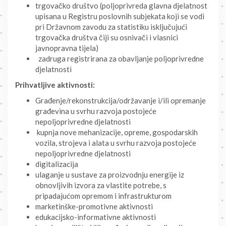
trgovačko društvo (poljoprivreda glavna djelatnost
upisana u Registru poslovnih subjekata koji se vodi
pri Državnom zavodu za statistiku isključujući
trgovačka društva čiji su osnivači i vlasnici
javnopravna tijela)
zadruga registrirana za obavljanje poljoprivredne
djelatnosti
Prihvatljive aktivnosti:
Građenje/rekonstrukcija/održavanje i/ili opremanje
građevina u svrhu razvoja postojeće
nepoljoprivredne djelatnosti
kupnja nove mehanizacije, opreme, gospodarskih
vozila, strojeva i alata u svrhu razvoja postojeće
nepoljoprivredne djelatnosti
digitalizacija
ulaganje u sustave za proizvodnju energije iz
obnovljivih izvora za vlastite potrebe, s
pripadajućom opremom i infrastrukturom
marketinške-promotivne aktivnosti
edukacijsko-informativne aktivnosti