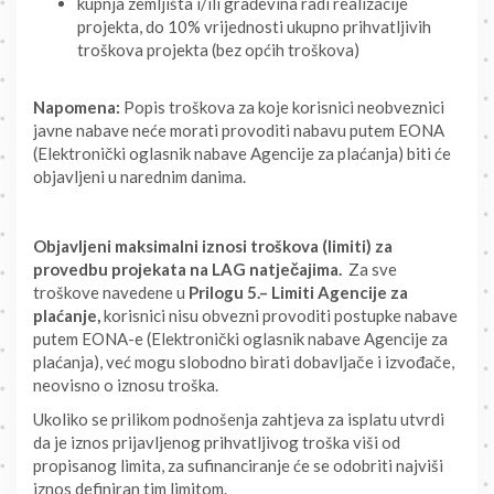
kupnja zemljišta i/ili građevina radi realizacije
projekta, do 10% vrijednosti ukupno prihvatljivih
troškova projekta (bez općih troškova)
Napomena:
Popis troškova za koje korisnici neobveznici
javne nabave neće morati provoditi nabavu putem EONA
(Elektronički oglasnik nabave Agencije za plaćanja) biti će
objavljeni u narednim danima.
Objavljeni maksimalni iznosi troškova (limiti) za
provedbu projekata na LAG natječajima.
Za sve
troškove navedene u
Prilogu 5.– Limiti Agencije za
plaćanje,
korisnici nisu obvezni provoditi postupke nabave
putem EONA-e (Elektronički oglasnik nabave Agencije za
plaćanja), već mogu slobodno birati dobavljače i izvođače,
neovisno o iznosu troška.
Ukoliko se prilikom podnošenja zahtjeva za isplatu utvrdi
da je iznos prijavljenog prihvatljivog troška viši od
propisanog limita, za sufinanciranje će se odobriti najviši
iznos definiran tim limitom.