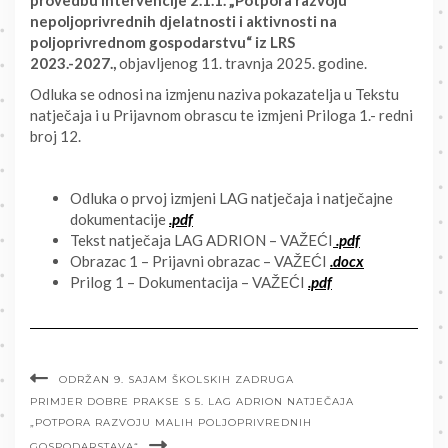
nepoljoprivrednih djelatnosti i aktivnosti na
poljoprivrednom gospodarstvu“ iz LRS
2023.-2027.,
objavljenog 11. travnja 2025. godine.
Odluka se odnosi na izmjenu naziva pokazatelja u Tekstu
natječaja i u Prijavnom obrascu te izmjeni Priloga 1.- redni
broj 12.
Odluka o prvoj izmjeni LAG natječaja i natječajne
dokumentacije
.pdf
Tekst natječaja LAG ADRION – VAŽEĆI
.pdf
Obrazac 1 – Prijavni obrazac – VAŽEĆI
.docx
Prilog 1 – Dokumentacija – VAŽEĆI
.pdf
ODRŽAN 9. SAJAM ŠKOLSKIH ZADRUGA
PRIMJER DOBRE PRAKSE S 5. LAG ADRION NATJEČAJA
„POTPORA RAZVOJU MALIH POLJOPRIVREDNIH
GOSPODARSTAVA“