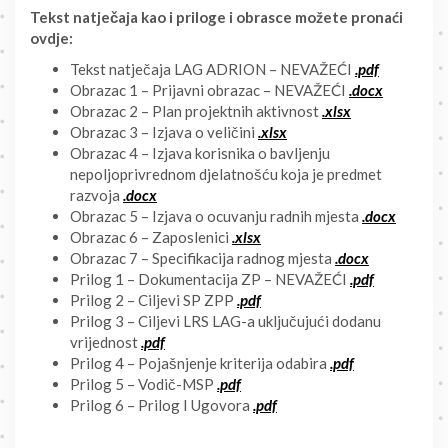
Tekst natječaja kao i priloge i obrasce možete pronaći
ovdje:
Tekst natječaja LAG ADRION – NEVAŽEĆI
.pdf
Obrazac 1 – Prijavni obrazac – NEVAŽEĆI
.docx
Obrazac 2 – Plan projektnih aktivnost
.xlsx
Obrazac 3 – Izjava o veličini
.xlsx
Obrazac 4 – Izjava korisnika o bavljenju
nepoljoprivrednom djelatnošću koja je predmet
razvoja
.docx
Obrazac 5 – Izjava o ocuvanju radnih mjesta
.docx
Obrazac 6 – Zaposlenici
.xlsx
Obrazac 7 – Specifikacija radnog mjesta
.docx
Prilog 1 – Dokumentacija ZP – NEVAŽEĆI
.pdf
Prilog 2 – Ciljevi SP ZPP
.pdf
Prilog 3 – Ciljevi LRS LAG-a uključujući dodanu
vrijednost
.pdf
Prilog 4 – Pojašnjenje kriterija odabira
.pdf
Prilog 5 – Vodič-MSP
.pdf
Prilog 6 – Prilog I Ugovora
.pdf