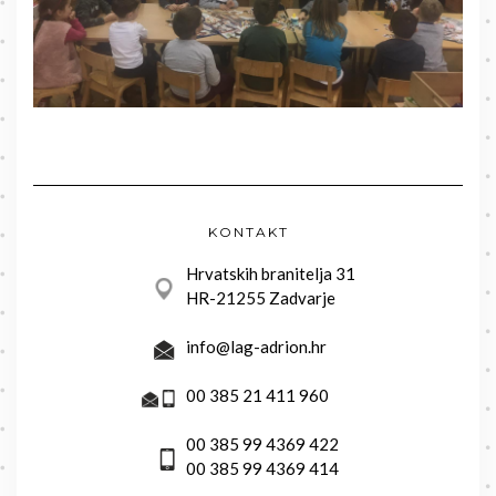
KONTAKT
Hrvatskih branitelja 31
HR-21255 Zadvarje
info@lag-adrion.hr
00 385 21 411 960
00 385 99 4369 422
00 385 99 4369 414