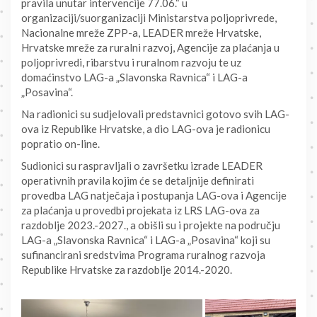
pravila unutar intervencije 77.06.“ u
organizaciji/suorganizaciji Ministarstva poljoprivrede,
Nacionalne mreže ZPP-a, LEADER mreže Hrvatske,
Hrvatske mreže za ruralni razvoj, Agencije za plaćanja u
poljoprivredi, ribarstvu i ruralnom razvoju te uz
domaćinstvo LAG-a „Slavonska Ravnica“ i LAG-a
„Posavina“.
Na radionici su sudjelovali predstavnici gotovo svih LAG-
ova iz Republike Hrvatske, a dio LAG-ova je radionicu
popratio on-line.
Sudionici su raspravljali o završetku izrade LEADER
operativnih pravila kojim će se detaljnije definirati
provedba LAG natječaja i postupanja LAG-ova i Agencije
za plaćanja u provedbi projekata iz LRS LAG-ova za
razdoblje 2023.-2027., a obišli su i projekte na području
LAG-a „Slavonska Ravnica“ i LAG-a „Posavina“ koji su
sufinancirani sredstvima Programa ruralnog razvoja
Republike Hrvatske za razdoblje 2014.-2020.