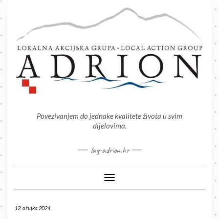
Skip
to
content
Povezivanjem do jednake kvalitete života u svim
dijelovima.
lag-adrion.hr
Toggle Navigation
12. ožujka 2024.