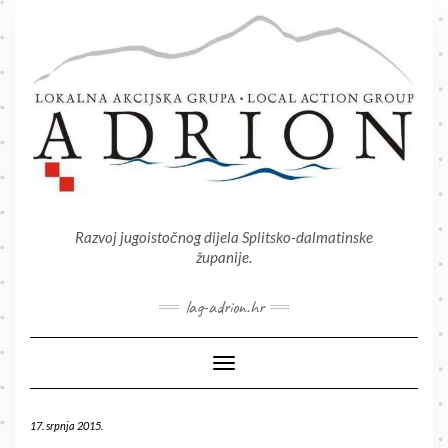
Skip
to
content
Razvoj jugoistočnog dijela Splitsko-dalmatinske
županije.
lag-adrion.hr
Toggle Navigation
17. srpnja 2015.