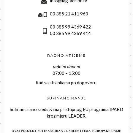
info@lag-adrion.hr
00 385 21 411 960
00 385 99 4369 422
00 385 99 4369 414
RADNO VRIJEME
radnim danom
07:00 – 15:00
Rad sa strankama po dogovoru.
SUFINANCIRANJE
Sufinancirano sredstvima pristupnog EU programa IPARD
kroz mjeru LEADER.