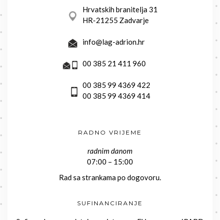
Hrvatskih branitelja 31
HR-21255 Zadvarje
info@lag-adrion.hr
00 385 21 411 960
00 385 99 4369 422
00 385 99 4369 414
RADNO VRIJEME
radnim danom
07:00 – 15:00
Rad sa strankama po dogovoru.
SUFINANCIRANJE