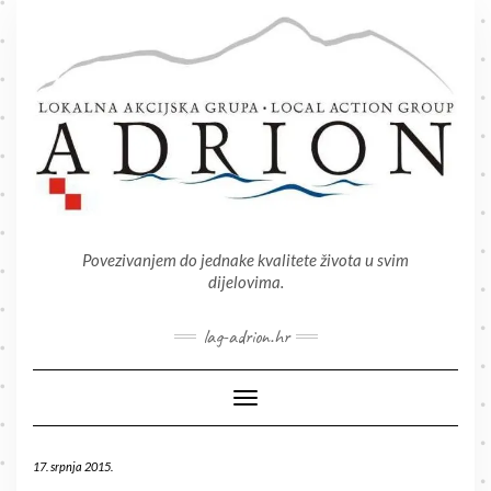
Skip
to
content
Povezivanjem do jednake kvalitete života u svim
dijelovima.
lag-adrion.hr
Toggle Navigation
17. srpnja 2015.