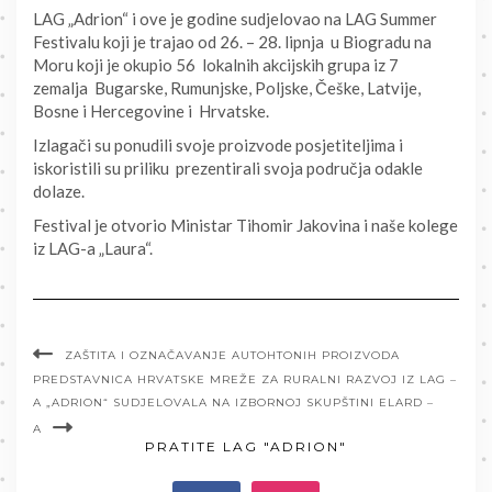
LAG „Adrion“ i ove je godine sudjelovao na LAG Summer
Festivalu koji je trajao od 26. – 28. lipnja u Biogradu na
Moru koji je okupio 56 lokalnih akcijskih grupa iz 7
zemalja Bugarske, Rumunjske, Poljske, Češke, Latvije,
Bosne i Hercegovine i Hrvatske.
Izlagači su ponudili svoje proizvode posjetiteljima i
iskoristili su priliku prezentirali svoja područja odakle
dolaze.
Festival je otvorio Ministar Tihomir Jakovina i naše kolege
iz LAG-a „Laura“.
ZAŠTITA I OZNAČAVANJE AUTOHTONIH PROIZVODA
PREDSTAVNICA HRVATSKE MREŽE ZA RURALNI RAZVOJ IZ LAG –
A „ADRION“ SUDJELOVALA NA IZBORNOJ SKUPŠTINI ELARD –
A
PRATITE LAG "ADRION"