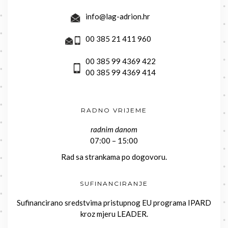
info@lag-adrion.hr
00 385 21 411 960
00 385 99 4369 422
00 385 99 4369 414
RADNO VRIJEME
radnim danom
07:00 – 15:00
Rad sa strankama po dogovoru.
SUFINANCIRANJE
Sufinancirano sredstvima pristupnog EU programa IPARD
kroz mjeru LEADER.