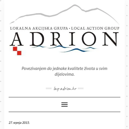
Skip
to
content
Povezivanjem do jednake kvalitete života u svim
dijelovima.
lag-adrion.hr
Toggle Navigation
27. srpnja 2015.