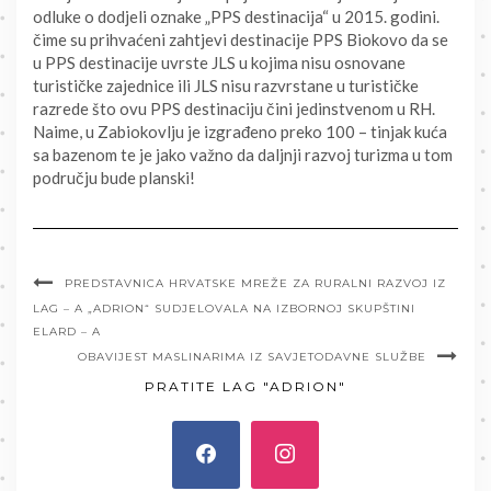
odluke o dodjeli oznake „PPS destinacija“ u 2015. godini.
čime su prihvaćeni zahtjevi destinacije PPS Biokovo da se
u PPS destinacije uvrste JLS u kojima nisu osnovane
turističke zajednice ili JLS nisu razvrstane u turističke
razrede što ovu PPS destinaciju čini jedinstvenom u RH.
Naime, u Zabiokovlju je izgrađeno preko 100 – tinjak kuća
sa bazenom te je jako važno da daljnji razvoj turizma u tom
području bude planski!
PREDSTAVNICA HRVATSKE MREŽE ZA RURALNI RAZVOJ IZ
LAG – A „ADRION“ SUDJELOVALA NA IZBORNOJ SKUPŠTINI
ELARD – A
OBAVIJEST MASLINARIMA IZ SAVJETODAVNE SLUŽBE
PRATITE LAG "ADRION"