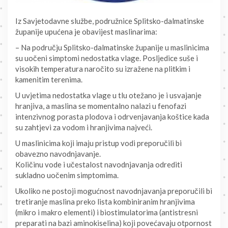
Iz Savjetodavne službe, podružnice Splitsko-dalmatinske
županije upućena je obavijest maslinarima:
– Na području Splitsko-dalmatinske županije u maslinicima
su uočeni simptomi nedostatka vlage. Posljedice suše i
visokih temperatura naročito su izražene na plitkim i
kamenitim terenima.
U uvjetima nedostatka vlage u tlu otežano je i usvajanje
hranjiva, a maslina se momentalno nalazi u fenofazi
intenzivnog porasta plodova i odrvenjavanja koštice kada
su zahtjevi za vodom i hranjivima najveći.
U maslinicima koji imaju pristup vodi preporučili bi
obavezno navodnjavanje.
Količinu vode i učestalost navodnjavanja odrediti
sukladno uočenim simptomima.
Ukoliko ne postoji mogućnost navodnjavanja preporučili bi
tretiranje maslina preko lista kombiniranim hranjivima
(mikro i makro elementi) i biostimulatorima (antistresni
preparati na bazi aminokiselina) koji povećavaju otpornost