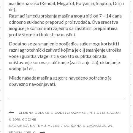
masline na sušu (Kendal, Megafol, Polyamin, Siapton, Drin i
dr.).
Razmaci između prskanja maslina mogu biti od 7 – 14 dana
odnosno sukladno preporuci proizvođača. Ova sredstva
moguće je kombinirati zajedno sa zaštitnim preparatima
protiv štetnika i bolesti na maslini.
Dodatno se za smanjenje posljedica suše mogu koristiti i
razni agrotehnički zahvati kojima je cilj smanjenje utroška
vode i gubitka vlage iz tla kao što su plitka obrada,
uništavanje korova, malčiranje (zastiranje tla), uklanjanje
vodopija i dr.
Mlade nasade maslina uz gore navedeno potrebno je
obavezno navodnjavati.
IZMJENA ODLUKE O DODJELI OZNAKE „PPS DESTINACIJA“
U 2015. GODINE
RADIONICA NA TEMU MJERE 7 ODRŽANA U ZAGVOZDU 24.
SRPNJA 2015. G.