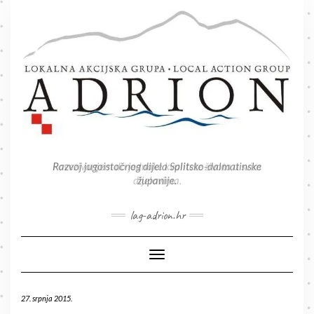
Skip
to
content
Povezivanjem do jednake kvalitete života u svim
dijelovima.
lag-adrion.hr
Toggle Navigation
27. srpnja 2015.