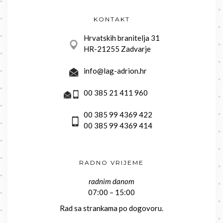
KONTAKT
Hrvatskih branitelja 31
HR-21255 Zadvarje
info@lag-adrion.hr
00 385 21 411 960
00 385 99 4369 422
00 385 99 4369 414
RADNO VRIJEME
radnim danom
07:00 – 15:00
Rad sa strankama po dogovoru.