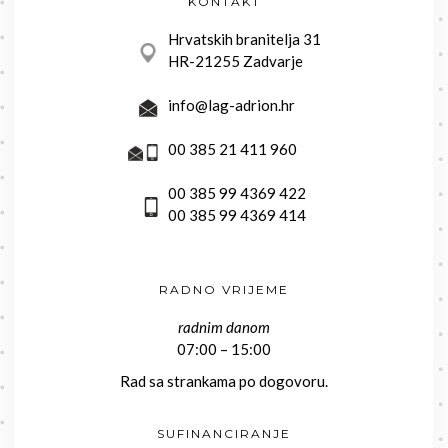
KONTAKT
Hrvatskih branitelja 31
HR-21255 Zadvarje
info@lag-adrion.hr
00 385 21 411 960
00 385 99 4369 422
00 385 99 4369 414
RADNO VRIJEME
radnim danom
07:00 – 15:00
Rad sa strankama po dogovoru.
SUFINANCIRANJE