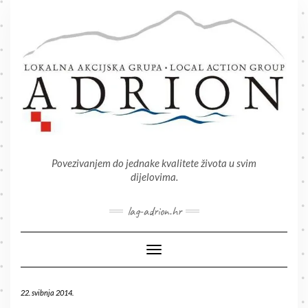
Skip
to
content
Povezivanjem do jednake kvalitete života u svim
dijelovima.
lag-adrion.hr
Toggle Navigation
22. svibnja 2014.