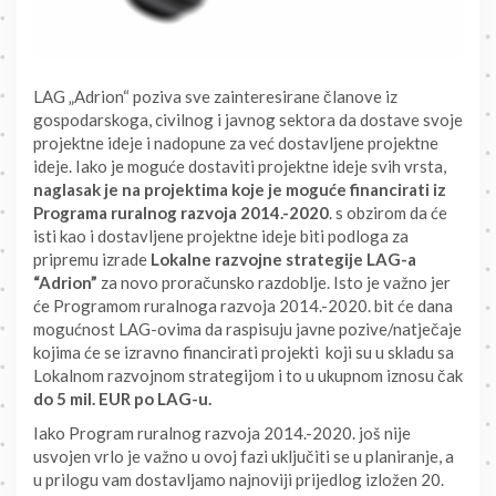
LAG „Adrion“ poziva sve zainteresirane članove iz
gospodarskoga, civilnog i javnog sektora da dostave svoje
projektne ideje i nadopune za već dostavljene projektne
ideje. Iako je moguće dostaviti projektne ideje svih vrsta,
naglasak je na projektima koje je moguće financirati iz
Programa ruralnog razvoja 2014.-2020
. s obzirom da će
isti kao i dostavljene projektne ideje biti podloga za
pripremu izrade
Lokalne razvojne strategije LAG-a
“Adrion”
za novo proračunsko razdoblje. Isto je važno jer
će Programom ruralnoga razvoja 2014.-2020. bit će dana
mogućnost LAG-ovima da raspisuju javne pozive/natječaje
kojima će se izravno financirati projekti koji su u skladu sa
Lokalnom razvojnom strategijom i to u ukupnom iznosu čak
do 5 mil. EUR po LAG-u.
Iako Program ruralnog razvoja 2014.-2020. još nije
usvojen vrlo je važno u ovoj fazi uključiti se u planiranje, a
u prilogu vam dostavljamo najnoviji prijedlog izložen 20.