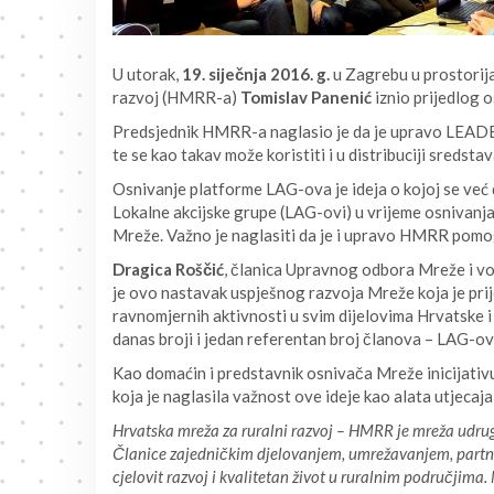
U utorak,
19. siječnja 2016. g.
u Zagrebu u prostorij
razvoj (HMRR-a)
Tomislav Panenić
iznio prijedlog
Predsjednik HMRR-a naglasio je da je upravo LEADE
te se kao takav može koristiti i u distribuciji sredstav
Osnivanje platforme LAG-ova je ideja o kojoj se ve
Lokalne akcijske grupe (LAG-ovi) u vrijeme osnivanj
Mreže. Važno je naglasiti da je i upravo HMRR pomo
Dragica Roščić
, članica Upravnog odbora Mreže i vodi
je ovo nastavak uspješnog razvoja Mreže koja je pri
ravnomjernih aktivnosti u svim dijelovima Hrvatske i 
danas broji i jedan referentan broj članova – LAG-ov
Kao domaćin i predstavnik osnivača Mreže inicijativ
koja je naglasila važnost ove ideje kao alata utjecaja 
Hrvatska mreža za ruralni razvoj – HMRR je mreža udruga
Članice zajedničkim djelovanjem, umrežavanjem, partne
cjelovit razvoj i kvalitetan život u
ruralnim područjima. 