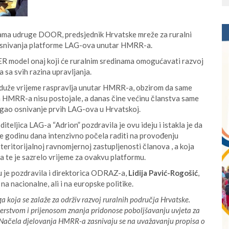
ama udruge DOOR, predsjednik Hrvatske mreže za ruralni
 osnivanja platforme LAG-ova unutar HMRR-a.
R model onaj koji će ruralnim sredinama omogućavati razvoj
a sa svih razina upravljanja.
ć duže vrijeme raspravlja unutar HMRR-a, obzirom da same
a HMRR-a nisu postojale, a danas čine većinu članstva same
gao osnivanje prvih LAG-ova u Hrvatskoj.
teljica LAG-a “Adrion” pozdravila je ovu ideju i istakla je da
je godinu dana intenzivno počela raditi na provođenju
teritorijalnoj ravnomjernoj zastupljenosti članova , a koja
a te je sazrelo vrijeme za ovakvu platformu.
u je pozdravila i direktorica ODRAZ-a,
Lidija Pavić-Rogošić
,
na nacionalne, ali i na europske politike.
 koja se zalaže za održiv razvoj ruralnih područja Hrvatske.
rstvom i prijenosom znanja pridonose poboljšavanju uvjeta za
Načela djelovanja HMRR-a zasnivaju se na uvažavanju propisa o