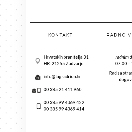
KONTAKT
RADNO V
Hrvatskih branitelja 31
radnim 
HR-21255 Zadvarje
07:00 –
Rad sa str
info@lag-adrion.hr
dogov
00 385 21 411 960
00 385 99 4369 422
00 385 99 4369 414