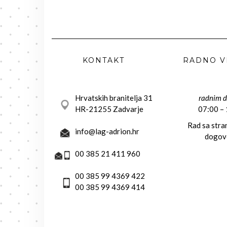
KONTAKT
RADNO V
Hrvatskih branitelja 31
radnim 
HR-21255 Zadvarje
07:00 –
Rad sa str
info@lag-adrion.hr
dogov
00 385 21 411 960
00 385 99 4369 422
00 385 99 4369 414