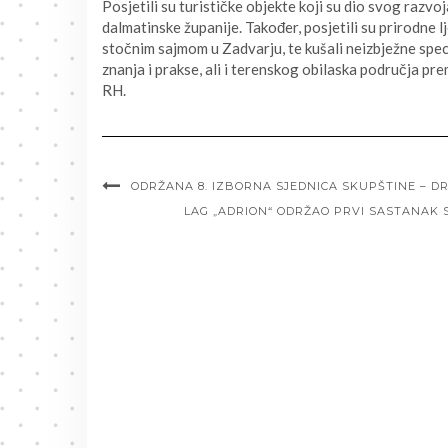
Posjetili su turističke objekte koji su dio svog razvo
dalmatinske županije. Također, posjetili su prirodne 
stočnim sajmom u Zadvarju, te kušali neizbježne spec
znanja i prakse, ali i terenskog obilaska područja pr
RH.
ODRŽANA 8. IZBORNA SJEDNICA SKUPŠTINE – D
LAG „ADRION“ ODRŽAO PRVI SASTANAK 