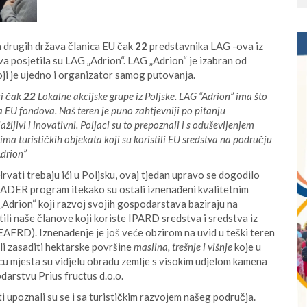
a drugih država članica EU čak
22
predstavnika LAG -ova iz
a posjetila su LAG „Adrion“. LAG „Adrion“ je izabran od
oji je ujedno i organizator samog putovanja.
i čak
22
Lokalne akcijske grupe iz Poljske. LAG “Adrion” ima što
ja EU fondova. Naš teren je puno zahtjevniji po pitanju
lažljivi i inovativni. Poljaci su to prepoznali i s oduševljenjem
ima turističkih objekata koji su koristili EU sredstva na području
Adrion”
rvati trebaju ići u Poljsku, ovaj tjedan upravo se dogodilo
EADER program itekako su ostali iznenađeni kvalitetnim
Adrion“ koji razvoj svojih gospodarstava baziraju na
li naše članove koji koriste IPARD sredstva i sredstva iz
EAFRD). Iznenađenje je još veće obzirom na uvid u teški teren
eli zasaditi hektarske površine
maslina, trešnje i višnje
koje u
icu mjesta su vidjelu obradu zemlje s visokim udjelom kamena
arstvu Prius fructus d.o.o.
i upoznali su se i sa turističkim razvojem našeg područja.