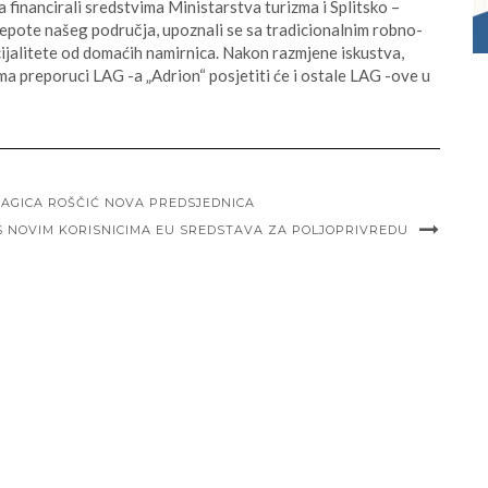
ja financirali sredstvima Ministarstva turizma i Splitsko –
ljepote našeg područja, upoznali se sa tradicionalnim robno-
ijalitete od domaćih namirnica. Nakon razmjene iskustva,
ema preporuci LAG -a „Adrion“ posjetiti će i ostale LAG -ove u
RAGICA ROŠČIĆ NOVA PREDSJEDNICA
S NOVIM KORISNICIMA EU SREDSTAVA ZA POLJOPRIVREDU