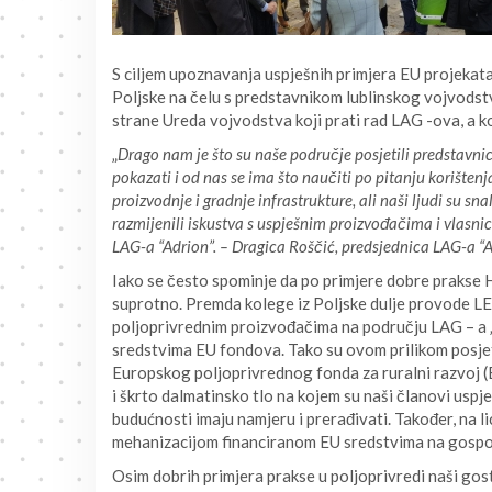
S ciljem upoznavanja uspješnih primjera EU projekat
Poljske na čelu s predstavnikom lublinskog vojvodstv
strane Ureda vojvodstva koji prati rad LAG -ova, a k
„
Drago nam je što su naše područje posjetili predstavnic
pokazati i od nas se ima što naučiti po pitanju korišten
proizvodnje i gradnje infrastrukture, ali naši ljudi su sna
razmijenili iskustva s uspješnim proizvođačima i vlasnic
LAG-a “Adrion”. – Dragica Roščić, predsjednica LAG-a “
Iako se često spominje da po primjere dobre prakse H
suprotno. Premda kolege iz Poljske dulje provode L
poljoprivrednim proizvođačima na području LAG – a „
sredstvima EU fondova. Tako su ovom prilikom posjeti
Europskog poljoprivrednog fonda za ruralni razvoj (
i škrto dalmatinsko tlo na kojem su naši članovi uspj
budućnosti imaju namjeru i prerađivati. Također, na l
mehanizacijom financiranom EU sredstvima na gospod
Osim dobrih primjera prakse u poljoprivredi naši gost