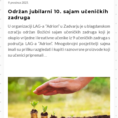
9. prosinca 2025.
Održan jubilarni 10. sajam učeničkih
zadruga
U organizaciji LAG-a “Adrion” u Zadvarju je u blagdanskom
ozračju održan Božićni sajam učeničkih zadruga koji je
okupio vrijedne i kreativne učenike iz 9 učeničkih zadruga s
područja LAG-a “Adrion”. Mnogobrojni posjetitelji sajma
imali su priliku razgledati i kupiti raznovrsne proizvode koji
su učenici pripremali
…