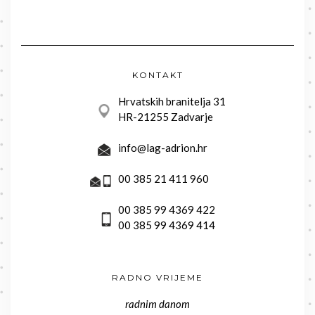
KONTAKT
Hrvatskih branitelja 31
HR-21255 Zadvarje
info@lag-adrion.hr
00 385 21 411 960
00 385 99 4369 422
00 385 99 4369 414
RADNO VRIJEME
radnim danom