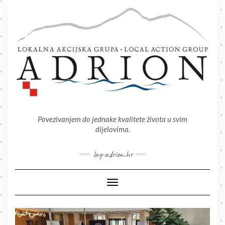
Skip
to
content
Povezivanjem do jednake kvalitete života u svim
dijelovima.
lag-adrion.hr
Toggle Navigation