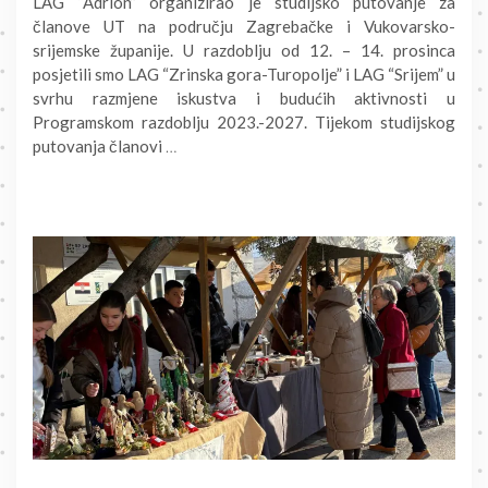
LAG “Adrion” organizirao je studijsko putovanje za
članove UT na području Zagrebačke i Vukovarsko-
srijemske županije. U razdoblju od 12. – 14. prosinca
posjetili smo LAG “Zrinska gora-Turopolje” i LAG “Srijem” u
svrhu razmjene iskustva i budućih aktivnosti u
Programskom razdoblju 2023.-2027. Tijekom studijskog
putovanja članovi
…