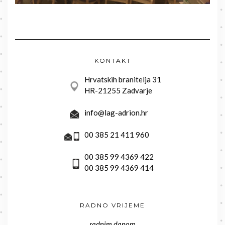
KONTAKT
Hrvatskih branitelja 31
HR-21255 Zadvarje
info@lag-adrion.hr
00 385 21 411 960
00 385 99 4369 422
00 385 99 4369 414
RADNO VRIJEME
radnim danom