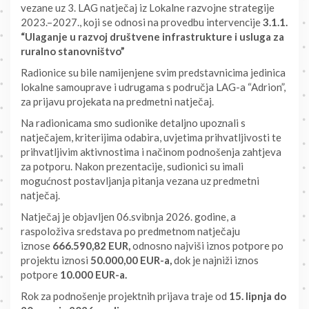
vezane uz 3. LAG natječaj iz Lokalne razvojne strategije
2023.–2027., koji se odnosi na provedbu intervencije
3.1.1.
“Ulaganje u razvoj društvene infrastrukture i usluga za
ruralno stanovništvo”
Radionice su bile namijenjene svim predstavnicima jedinica
lokalne samouprave i udrugama s područja LAG-a “Adrion”,
za prijavu projekata na predmetni natječaj.
Na radionicama smo sudionike detaljno upoznali s
natječajem, kriterijima odabira, uvjetima prihvatljivosti te
prihvatljivim aktivnostima i načinom podnošenja zahtjeva
za potporu. Nakon prezentacije, sudionici su imali
mogućnost postavljanja pitanja vezana uz predmetni
natječaj.
Natječaj je objavljen 06.svibnja 2026. godine, a
raspoloživa sredstava po predmetnom natječaju
iznose
666.590,82 EUR,
odnosno najviši iznos potpore po
projektu iznosi
50.000,00 EUR-a,
dok je najniži iznos
potpore
10.000 EUR-a.
Rok za podnošenje projektnih prijava traje od
15. lipnja do