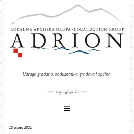
Skip
to
content
Udruga građana, poduzetnika, gradova i općina.
lag-adrion.hr
Toggle Navigation
15. svibnja 2026.