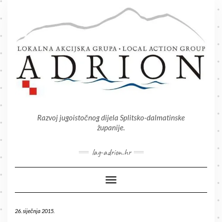
Skip
to
content
Razvoj jugoistočnog dijela Splitsko-dalmatinske
županije.
lag-adrion.hr
Toggle Navigation
26. siječnja 2015.