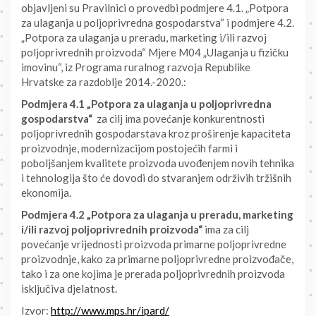
objavljeni su Pravilnici o provedbi podmjere 4.1. „Potpora
za ulaganja u poljoprivredna gospodarstva“ i podmjere 4.2.
„Potpora za ulaganja u preradu, marketing i/ili razvoj
poljoprivrednih proizvoda“ Mjere M04 „Ulaganja u fizičku
imovinu“, iz Programa ruralnog razvoja Republike
Hrvatske za razdoblje 2014.-2020.:
Podmjera 4.1 „Potpora za ulaganja u poljoprivredna
gospodarstva“
za cilj ima povećanje konkurentnosti
poljoprivrednih gospodarstava kroz proširenje kapaciteta
proizvodnje, modernizacijom postojećih farmi i
poboljšanjem kvalitete proizvoda uvođenjem novih tehnika
i tehnologija što će dovodi do stvaranjem održivih tržišnih
ekonomija.
Podmjera 4.2 „Potpora za ulaganja u preradu, marketing
i/ili razvoj poljoprivrednih proizvoda“
ima za cilj
povećanje vrijednosti proizvoda primarne poljoprivredne
proizvodnje, kako za primarne poljoprivredne proizvođače,
tako i za one kojima je prerada poljoprivrednih proizvoda
isključiva djelatnost.
Izvor:
http://www.mps.hr/ipard/