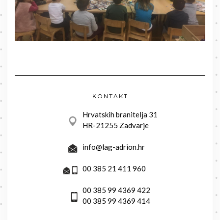
KONTAKT
Hrvatskih branitelja 31
HR-21255 Zadvarje
info@lag-adrion.hr
00 385 21 411 960
00 385 99 4369 422
00 385 99 4369 414