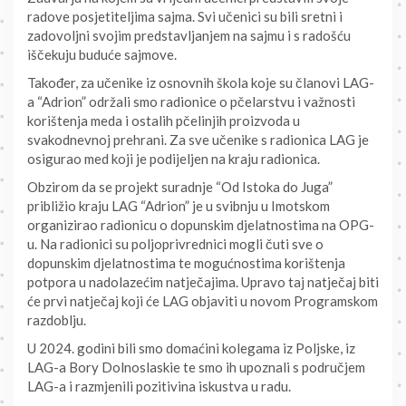
radove posjetiteljima sajma. Svi učenici su bili sretni i
zadovoljni svojim predstavljanjem na sajmu i s radošću
iščekuju buduće sajmove.
Također, za učenike iz osnovnih škola koje su članovi LAG-
a “Adrion” održali smo radionice o pčelarstvu i važnosti
korištenja meda i ostalih pčelinjih proizvoda u
svakodnevnoj prehrani. Za sve učenike s radionica LAG je
osigurao med koji je podijeljen na kraju radionica.
Obzirom da se projekt suradnje “Od Istoka do Juga”
približio kraju LAG “Adrion” je u svibnju u Imotskom
organizirao radionicu o dopunskim djelatnostima na OPG-
u. Na radionici su poljoprivrednici mogli čuti sve o
dopunskim djelatnostima te mogućnostima korištenja
potpora u nadolazećim natječajima. Upravo taj natječaj biti
će prvi natječaj koji će LAG objaviti u novom Programskom
razdoblju.
U 2024. godini bili smo domaćini kolegama iz Poljske, iz
LAG-a Bory Dolnoslaskie te smo ih upoznali s područjem
LAG-a i razmjenili pozitivina iskustva u radu.