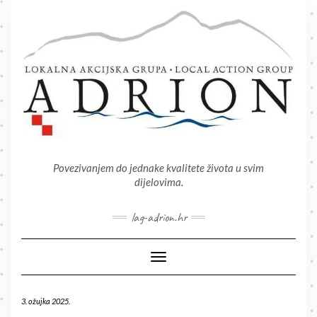
Skip
to
content
Povezivanjem do jednake kvalitete života u svim
dijelovima.
lag-adrion.hr
Toggle Navigation
3. ožujka 2025.