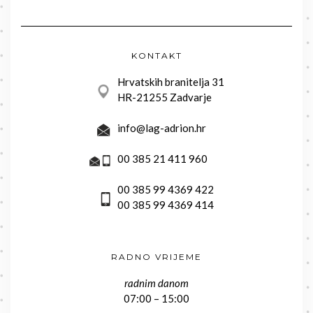
KONTAKT
Hrvatskih branitelja 31
HR-21255 Zadvarje
info@lag-adrion.hr
00 385 21 411 960
00 385 99 4369 422
00 385 99 4369 414
RADNO VRIJEME
radnim danom
07:00 – 15:00