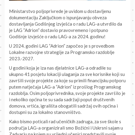
Ministarstvo poljoprivrede je uvidom u dostavljenu
dokumentaciju Zaključkom o ispunjavanju obveza
dostavljanja Godišnjeg izvješća o radu LAG-a utvrdilo da
je LAG “Adrion” dostavio pravovremeno i potpuno
Godišnje izvješće o radu LAG-a za 2024. godinu!
U 2024. godini LAG “Adrion” započeo je s provedbom
Lokalne razvojne strategije za Programsko razdoblje
2023.-2027.
U godini koja je iza nas djelatnice LAG-a odradile su
ukupno 41 posjetu lokaciji ulaganja za sve korisnike koji su
završili svoje projekte za koje su primili financijsku potporu
putem natječaja LAG-a “Adrion” iz prošlog Programskog
razdoblja. Osim poljoprivrednika, svoje projekte završilo je
i nekoliko općina te su sada sadržaji poput društvenih
domova, vrtića, igrališta obogatili sadržaj ovih općina i
dostupni su za lokalno stanovništvo.
Kako bismo poticali rad učeničkih zadruga, za sve škole s
područja LAG-a organizirali smo Božićni i Uskrsni sajam u
Zadvarju na kojem su vrijedni učenici predstavili svoje