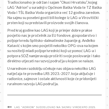
Tradiocionalno je održan i sajam “Okusi Hrvatsku”, kojeg
LAG “Adrion” u suradnji s Općinom Baška Voda te TZ Baška
Voda i TŠL Baška Voda organizira već 12 godina zaredom.
Na sajmu su posebni gosti bili kolege iz LAG-a Virovitički
prsten koji su predstavili proizvode svojih članova.
Pred kraj godine kao LAG koji je primjer dobre prakse
posjetio nas je pročelnik za EU fondove, gospodarstvo i
poljoprivredu Splitsko-dalmatinske županije g. Anđelko
Katavić s kojim smo posjetili nekoliko OPG-ova na kojem
su nositelji mladi poljoprivrednici koji uz pomoć LAG-a i
potpora SDŽ namjeravaju proširiti svoje poslovanje i tako
direktno utjecati na razvoj područja u kojem se nalaze.
U narednom razdoblju očekuje nas objava nekoliko LAG
natječaja te provedba LRS 2023.-2027. koja uključuje i
radionice, sajmove i ostale aktivnosti koje će pridonijeti
ruralnom razvoju LAG područja.
LAG “ADRION” SUDJELOVAO NA SAJMU VIROEXPO 2025.