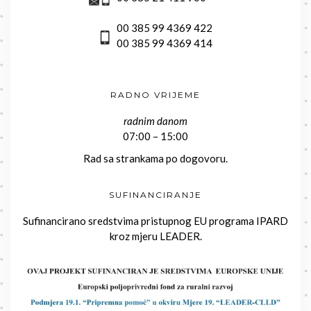
00 385 99 4369 422
00 385 99 4369 414
RADNO VRIJEME
radnim danom
07:00 – 15:00
Rad sa strankama po dogovoru.
SUFINANCIRANJE
Sufinancirano sredstvima pristupnog EU programa IPARD
kroz mjeru LEADER.