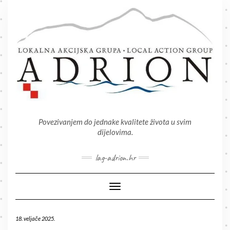
Skip
to
content
Povezivanjem do jednake kvalitete života u svim
dijelovima.
lag-adrion.hr
Toggle Navigation
18. veljače 2025.