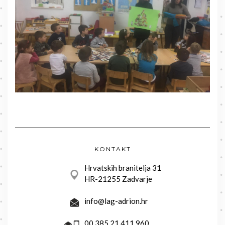
KONTAKT
Hrvatskih branitelja 31
HR-21255 Zadvarje
info@lag-adrion.hr
00 385 21 411 960