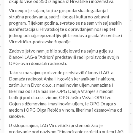
okupilo više od 350 izlagača iz Hrvatske i inozemstva.
Viroexpo je sajam, koji uz gospodarska događanja i
stručna predavanja, sadrži i bogat kulturno zabavni
program. Tijekom godina, svrstao se na sam vrh sajamskih
manifestacija u Hrvatskoj te s opravdanjem nosi epitet
jednog od najprepoznatljivijih brendova grada Virovitice i
Virovitičko-podravske županije.
Zadovoljstvo nam je bilo sudjelovati na sajmu gdje su
članovi LAG-a “Adrion” predstavili rad i proizvode svojih
OPG-ova i domaćih radinosti.
Tako su na sajmu proizvode predstavili članovi LAG-a:
Domaća radinost Anka Hrgović s keramikom i nakitom,
zatim Jurin Dvor d.o.o. s maslinovim uljem, namazima i
likerima od lista masline, OPG Danja Vranješ s medom,
Ledinji pod d.o.o. s vinom, OPG Joško Veža i OPG Ivo
Gojun s džemovima i maslinovim uljem, te OPG Draga s
medom i OPG Olga Rebić s vinom, likerima i džemovima od
smokve.
U sklopu sajma, LAG Virovitički prsten održao je
predavanje pod nazivom “Financiranje projekta putem LAG