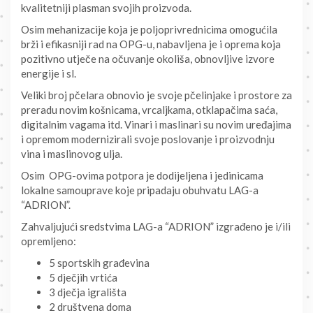
kvalitetniji plasman svojih proizvoda.
Osim mehanizacije koja je poljoprivrednicima omogućila
brži i efikasniji rad na OPG-u, nabavljena je i oprema koja
pozitivno utječe na očuvanje okoliša, obnovljive izvore
energije i sl.
Veliki broj pčelara obnovio je svoje pčelinjake i prostore za
preradu novim košnicama, vrcaljkama, otklapačima saća,
digitalnim vagama itd. Vinari i maslinari su novim uređajima
i opremom modernizirali svoje poslovanje i proizvodnju
vina i maslinovog ulja.
Osim OPG-ovima potpora je dodijeljena i jedinicama
lokalne samouprave koje pripadaju obuhvatu LAG-a
“ADRION”.
Zahvaljujući sredstvima LAG-a “ADRION” izgrađeno je i/ili
opremljeno:
5 sportskih građevina
5 dječjih vrtića
3 dječja igrališta
2 društvena doma