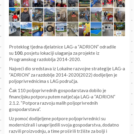
Proteklog tjedna djelatnice LAG-a “ADRION” odradile
su
100.
posjetu lokaciji ulaganja za projekte iz
Programskog razdoblja 2014-2020.
Najveći dio sredstava iz Lokalne razvojne strategije LAG-a
“ADRION” za razdoblje 2014-2020(2022) dodijeljen je
poljoprivrednicima s LAG područja.
Čak 110 poljoprivrednih gospodarstava dobilo je
financijsku potporu putem natječaja LAG-a “ADRION”
2.1.2. “Potpora razvoju malih poljoprivrednih
gospodarstava”.
Uz pomoć dodijeljene potpore poljoprivrednici su
modernizirali i unaprijedili svoja gospodarstva, dodatno
razvili proizvodnju, a time proširili tržište za bolji i