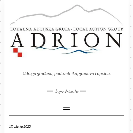
Skip
to
content
Udruga građana, poduzetnika, gradova i općina.
lag-adrion.hr
Toggle Navigation
17. ožujka 2025.