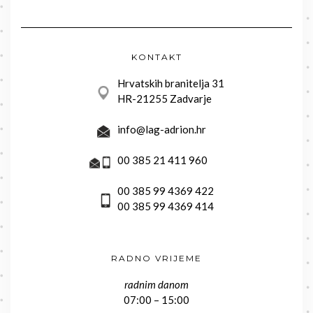
KONTAKT
Hrvatskih branitelja 31
HR-21255 Zadvarje
info@lag-adrion.hr
00 385 21 411 960
00 385 99 4369 422
00 385 99 4369 414
RADNO VRIJEME
radnim danom
07:00 – 15:00