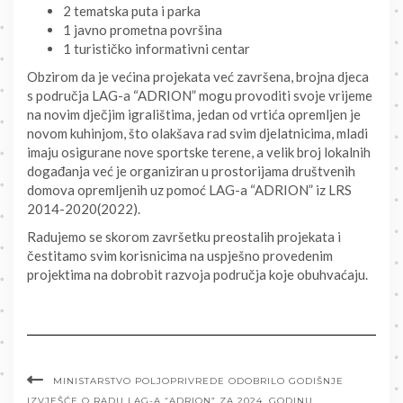
2 tematska puta i parka
1 javno prometna površina
1 turističko informativni centar
Obzirom da je većina projekata već završena, brojna djeca
s područja LAG-a “ADRION” mogu provoditi svoje vrijeme
na novim dječjim igralištima, jedan od vrtića opremljen je
novom kuhinjom, što olakšava rad svim djelatnicima, mladi
imaju osigurane nove sportske terene, a velik broj lokalnih
događanja već je organiziran u prostorijama društvenih
domova opremljenih uz pomoć LAG-a “ADRION” iz LRS
2014-2020(2022).
Radujemo se skorom završetku preostalih projekata i
čestitamo svim korisnicima na uspješno provedenim
projektima na dobrobit razvoja područja koje obuhvaćaju.
MINISTARSTVO POLJOPRIVREDE ODOBRILO GODIŠNJE
IZVJEŠĆE O RADU LAG-A “ADRION” ZA 2024. GODINU