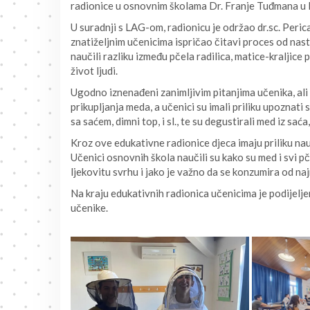
radionice u osnovnim školama Dr. Franje Tuđmana u B
U suradnji s LAG-om, radionicu je održao dr.sc. Perica 
znatiželjnim učenicima ispričao čitavi proces od nast
naučili razliku između pčela radilica, matice-kraljice pč
život ljudi.
Ugodno iznenađeni zanimljivim pitanjima učenika, ali
prikupljanja meda, a učenici su imali priliku upoznat
sa saćem, dimni top, i sl., te su degustirali med iz sać
Kroz ove edukativne radionice djeca imaju priliku nauč
Učenici osnovnih škola naučili su kako su med i svi pč
ljekovitu svrhu i jako je važno da se konzumira od naj
Na kraju edukativnih radionica učenicima je podijel
učenike.