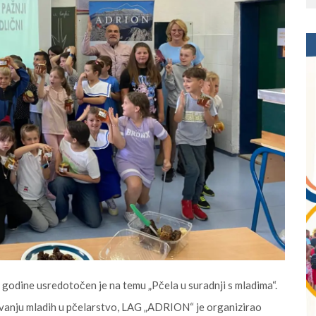
ve godine usredotočen je na temu „Pčela u suradnji s mladima“.
čivanju mladih u pčelarstvo, LAG „ADRION“ je organizirao