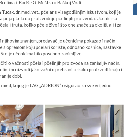
relima i Bariše G. Meštra u Baškoj Vodi.
Tucak, dr. med. vet., pčelar s višegodišnjim iskustvom, koji je
ajanja pčela do proizvodnje pčelinjih proizvoda. Učenici su
ela i truta, koliko pčele žive i što one znače za okoliš, ali i za
 i njihovim znanjem, predavač je učenicima pokazao i način
i se s opremom koju pčelari koriste, odnosno košnice, nastavke
a, što je učenicima bilo posebno zanimljivo.
iti o važnosti pčela i pčelinjih proizvoda na zanimljiv način.
elinji proizvodi jako važni u prehrani te kako proizvodi imaju i
ranije dobi.
jen med, kojeg je LAG „ADRION“ osigurao za sve vrijedne