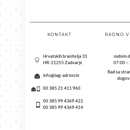
KONTAKT
RADNO V
Hrvatskih branitelja 31
radnim 
HR-21255 Zadvarje
07:00 –
Rad sa str
info@lag-adrion.hr
dogov
00 385 21 411 960
00 385 99 4369 422
00 385 99 4369 414