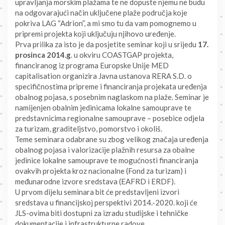
upravljanja morskim plažama te ne dopuste njemu ne budu
na odgovarajući način uključene plaže područja koje
pokriva LAG “Adrion”, a mi smo tu da vam pomognemo u
pripremi projekta koji uključuju njihovo uređenje.
Prva prilika za isto je da posjetite seminar koji u srijedu
17.
prosinca 2014.g
. u okviru COASTGAP projekta,
financiranog iz programa Europske Unije MED
capitalisation organizira Javna ustanova RERA S.D. o
specifičnostima pripreme i financiranja projekata uređenja
obalnog pojasa, s posebnim naglaskom na plaže. Seminar je
namijenjen obalnim jedinicama lokalne samouprave te
predstavnicima regionalne samouprave – posebice odjela
za turizam, graditeljstvo, pomorstvo i okoliš.
Teme seminara odabrane su zbog velikog značaja uređenja
obalnog pojasa i valorizacije plažnih resursa za obalne
jedinice lokalne samouprave te mogućnosti financiranja
ovakvih projekta kroz nacionalne (Fond za turizam) i
međunarodne izvore sredstava (EAFRD i ERDF).
U prvom dijelu seminara bit će predstavljeni izvori
sredstava u financijskoj perspektivi 2014.-2020. koji će
JLS-ovima biti dostupni za izradu studijske i tehničke
dokumentacije i infrastrukturne radove.