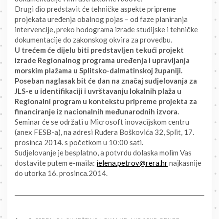
Drugi dio predstavit će tehničke aspekte pripreme
projekata uređenja obalnog pojas – od faze planiranja
intervencije, preko hodograma izrade studijske i tehničke
dokumentacije do zakonskog okvira za provedbu.
U trećem će dijelu biti predstavljen tekući projekt
izrade Regionalnog programa uređenja i upravljanja
morskim plažama u Splitsko-dalmatinskoj županiji.
Poseban naglasak bit će dan na značaj sudjelovanja za
JLS-e u identifikaciji i uvrštavanju lokalnih plaža u
Regionalni program u kontekstu pripreme projekta za
financiranje iz nacionalnih međunarodnih izvora.
Seminar će se održati u Microsoft inovacijskom centru
(anex FESB-a), na adresi Ruđera Boškovića 32, Split, 17.
prosinca 2014. s početkom u 10:00 sati.
Sudjelovanje je besplatno, a potvrdu dolaska molim Vas
dostavite putem e-maila:
jelena.petrov@rera.hr
najkasnije
do utorka 16. prosinca.2014.