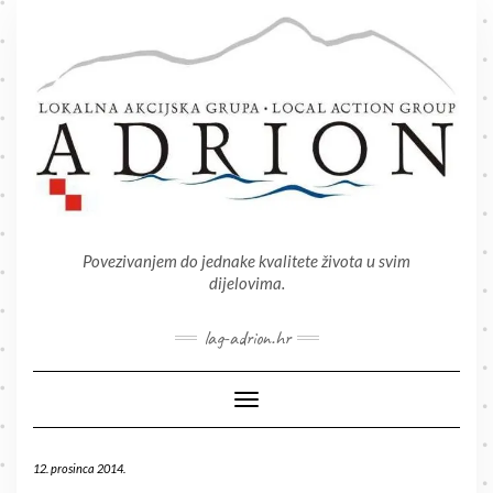
Skip
to
content
Povezivanjem do jednake kvalitete života u svim
dijelovima.
lag-adrion.hr
Toggle Navigation
12. prosinca 2014.