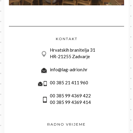
KONTAKT
Hrvatskih branitelja 31
HR-21255 Zadvarje
info@lag-adrion.hr
00 385 21 411 960
00 385 99 4369 422
00 385 99 4369 414
RADNO VRIJEME