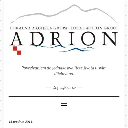
Skip
to
content
Povezivanjem do jednake kvalitete života u svim
dijelovima.
lag-adrion.hr
Toggle Navigation
15. prosinca 2014.