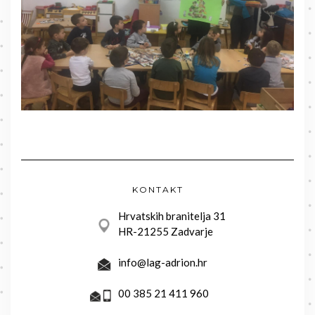
KONTAKT
Hrvatskih branitelja 31
HR-21255 Zadvarje
info@lag-adrion.hr
00 385 21 411 960