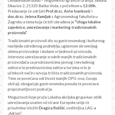
Omladinskom domu – Nogometno igralište Uranija, Šimuna
Sikavice 2, 21320 Baška Voda, s početkom u
12:00h.
Predavanje će održati
Prof.dr.sc. Ante Ivanković
i
doc.dr.sc. Jelena Ramljak
s Agronomskog fakulteta u
Zagrebu a tema koja će biti obrađena je
”Uloga lokalne
zajednice, umrežavanje i marketing tradicionalnih
proizvoda”.
Tradicionalni proizvodi dio su gastronomskog i kulturnog
naslijeđa određenog podneblja, uglavnom skromnijeg
obima proizvodnje i dodane vrijednosti proizvoda.
Interesno umrežavanje srodnih manjih tradicionalnih
proizvođača sa predstavnicima javnog i nevladinog
sektora te predstavnicima sektora turizma vrlo je
učinkovit način razvoja tržišta tradicionalnih proizvoda.
Time se povećava održivost manjih OPG-ova, čuvaju
običaji, obogaćuje gastronomska ponuda te povećava
prepoznatljivost područja.
Mogućnosti koje pruža Lokalna akcijska grupa kao oblik
umrežavanja uvažen od strane Europske unije će
prisutnima izložiti
Dragica Roščić
, voditeljica LAG-a
„Adrion“.