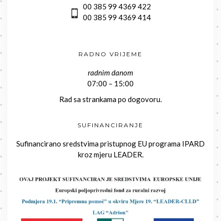
00 385 99 4369 422
00 385 99 4369 414
RADNO VRIJEME
radnim danom
07:00 – 15:00
Rad sa strankama po dogovoru.
SUFINANCIRANJE
Sufinancirano sredstvima pristupnog EU programa IPARD
kroz mjeru LEADER.