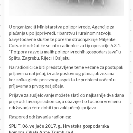
U organizaciji Ministarstva poljoprivrede, Agencije za
plaćanja u poljoprivredi, ribarstvu i ruralnom razvoju,
Savjetodavne službe te porezne stručnjakinje Miljenke
Cutvarić održat će se info radionice za tip operacije 6.3.1.
“Potpora razvoju malih poljoprivrednih gospodarstava” u
Splitu, Zagrebu, Rijeci i Osijeku.
Na radionici će biti predstavljene teme vezane za postupak
prijave na natječaj, izrade poslovnog plana, obvezama
korisnika glede poreznog aspekta te problemi uočeni u
prijavama s prvog natječaja.
Prijave za sudjelovanje možete slati do najkasnije dva dana
prije održavanja radionice, a obavijest o točnom vremenu
održavanja ćete dobiti po zaključenju prijava.
Raspored održavanja radionica:
SPLIT, 06. veljače 2017. g., Hrvatska gospodarska
komora, Obala Ante Trumbića 4