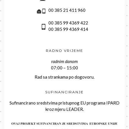
00 385 21 411 960
00 385 99 4369 422
00 385 99 4369 414
RADNO VRIJEME
radnim danom
07:00 – 15:00
Rad sa strankama po dogovoru.
SUFINANCIRANJE
Sufinancirano sredstvima pristupnog EU programa IPARD
kroz mjeru LEADER.