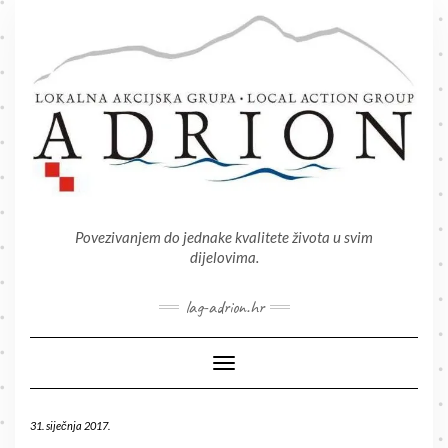
Skip
to
content
Povezivanjem do jednake kvalitete života u svim
dijelovima.
lag-adrion.hr
Toggle Navigation
31. siječnja 2017.