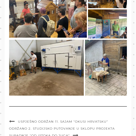
USPJEŠNO ODRŽAN 11. SAJAM “OKUSI HRVATSKU”
ODRŽANO 2. STUDIJSKO PUTOVANJE U SKLOPU PROJEKTA
SURADNJE “OD ISTOKA DO JUGA”