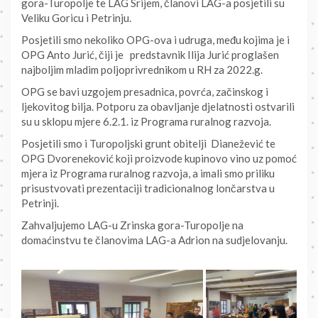
gora-Turopolje te LAG Srijem, članovi LAG-a posjetili su
Veliku Goricu i Petrinju.
Posjetili smo nekoliko OPG-ova i udruga, među kojima je i
OPG Anto Jurić, čiji je predstavnik Ilija Jurić proglašen
najboljim mladim poljoprivrednikom u RH za 2022.g.
OPG se bavi uzgojem presadnica, povrća, začinskog i
ljekovitog bilja. Potporu za obavljanje djelatnosti ostvarili
su u sklopu mjere 6.2.1. iz Programa ruralnog razvoja.
Posjetili smo i Turopoljski grunt obitelji Dianežević te
OPG Dvoreneković koji proizvode kupinovo vino uz pomoć
mjera iz Programa ruralnog razvoja, a imali smo priliku
prisustvovati prezentaciji tradicionalnog lončarstva u
Petrinji.
Zahvaljujemo LAG-u Zrinska gora-Turopolje na
domaćinstvu te članovima LAG-a Adrion na sudjelovanju.