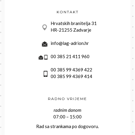
KONTAKT
Hrvatskih branitelja 31
HR-21255 Zadvarje
info@lag-adrion.hr
00 385 21 411 960
00 385 99 4369 422
00 385 99 4369 414
RADNO VRIJEME
radnim danom
07:00 – 15:00
Rad sa strankama po dogovoru.