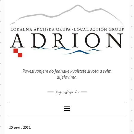
Skip
to
content
Povezivanjem do jednake kvalitete života u svim
dijelovima.
lag-adrion.hr
Toggle Navigation
10. srpnja 2023.