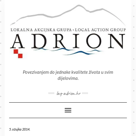
Skip
to
content
Povezivanjem do jednake kvalitete života u svim
dijelovima.
lag-adrion.hr
Toggle Navigation
5. ožujka 2014.