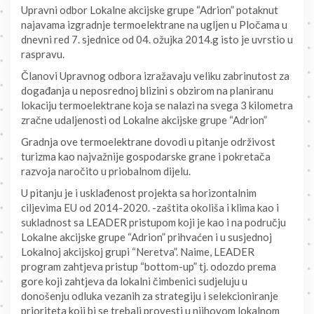
Upravni odbor Lokalne akcijske grupe “Adrion” potaknut
najavama izgradnje termoelektrane na ugljen u Pločama u
dnevni red 7. sjednice od 04. ožujka 2014.g isto je uvrstio u
raspravu.
Članovi Upravnog odbora izražavaju veliku zabrinutost za
događanja u neposrednoj blizini s obzirom na planiranu
lokaciju termoelektrane koja se nalazi na svega 3 kilometra
zračne udaljenosti od Lokalne akcijske grupe “Adrion”
Gradnja ove termoelektrane dovodi u pitanje održivost
turizma kao najvažnije gospodarske grane i pokretača
razvoja naročito u priobalnom dijelu.
U pitanju je i usklađenost projekta sa horizontalnim
ciljevima EU od 2014-2020. -zaštita okoliša i klima kao i
sukladnost sa LEADER pristupom koji je kao i na području
Lokalne akcijske grupe “Adrion” prihvaćen i u susjednoj
Lokalnoj akcijskoj grupi “Neretva”. Naime, LEADER
program zahtjeva pristup “bottom-up” tj. odozdo prema
gore koji zahtjeva da lokalni čimbenici sudjeluju u
donošenju odluka vezanih za strategiju i selekcioniranje
prioriteta koji bi se trebali provesti u njihovom lokalnom