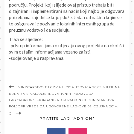
području. Projekti koji slijede ovaj pristup trebaju biti
dizajnirani i implementirani na način koji najbolje odgovara
potrebama zajednice kojoj služe. Jedan od načina kojim se
to osigurava je pozivanje lokalnih interesnih grupa da
preuzmu vodstvo i da sudjeluju.
Traži se sljedeće:
-pristup informacijama o utjecaju ovog projekta na okoliš i
svim ostalim informacijama vezano za isti,
-sudjelovanje u raspravama.
MINISTARSTVO TURIZMA U 2014. IZDVAJA 26,65 MILIJUNA
KUNA ZA STVARANJE INOVATIVNIH PROIZVODA
LAG “ADRION” SUORGANIZATOR RADIONICE MINISTARSTVA
POLJOPRIVREDE ZA UGOVORENE LAG-OVE 07. OŽUJKA 2014.
G.
PRATITE LAG "ADRION"