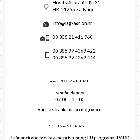
Hrvatskih branitelja 31
HR-21255 Zadvarje
info@lag-adrion.hr
00 385 21 411 960
00 385 99 4369 422
00 385 99 4369 414
RADNO VRIJEME
radnim danom
07:00 – 15:00
Rad sa strankama po dogovoru.
SUFINANCIRANJE
Sufinancirano sredstvima pristupnog EU programa IPARD