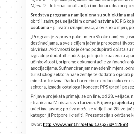
Mjera D
– Internacionalizacija i međunarodna prepozn
Sredstva programa namijenjena su subjektima ma
obrti i zadruge),
seljačkim domaćinstvima
(OPG koje 
osobama
– privatni iznajmljivači, a ovisno o mjeri, 
„Program je zapravo paket mjera široke namjene, usmj
destinacijama, a sve s ciljem jačanja prepoznatljivos
okvirima. Aktivnosti koje ćemo podupirati doista su 
izgradnje dodatnih sadržaja, primjerice bazena u a
učinkovitosti, pripreme dokumentacije za financiranje
asocijacijama. Sufinanciranjem navedenih mjera, odno
turističkog sektora naše zemlje te dodatno ojačati po
ministar turizma Darko Lorencin te dodao kako će usk
sektora, između ostaloga i koncept PPS (pred i posez
Prijave projekata primaju se on line, od 28. veljač
stranicama Ministarstva turizma.
Prijave projekata 
uvjetima javnog poziva može se vidjeti od 28. velja
kategoriji Potpore i krediti. Prezentacija s održane k
Izvor:
http://www.mint.hr/default.aspx?id=12888