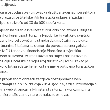
atljivost.
log gospodarstva
(trgovačka društva izvan javnog sektora,
pruža ugostiteljske i/ili turističke usluge)
i fizičkim
potpore se kreću od 30 do 500 tisuća kuna.
eren na dizanje kvalitete turističkih proizvoda i usluga u
ti i konkurentnosti turizma Republike Hrvatske u svjetskim
raznolike, od povećanja standarda smještajnih objekata i
partmanima i kućama za odmor, do povećanja energetske
 iz EU fondova i financiranja članarina u svjetskim
sno aktivnosti želimo ukazati na smjer i način razvoja
ziciju Hrvatske na svjetskoj turističkoj sceni“, rekao je
oro biti predstavljene i ostale mjere poticanja turističkog
ona).
e, na propisanom obrascu zahtjeva dostupnom na web
primaju se do 15. travnja 2014. godine
, a više informacija o
če na web stranicama Ministarstva turizma www.mint.hr u
onferencije za novinare se nalazi u prilogu.