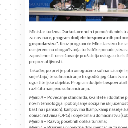
Ministar turizma
Darko Lorencin
i pomoćnik ministr
za novinare,
program dodjele bespovratnih potpor
gospodarstva“
. Kroz program će Ministarstvo turizm
usmjerene na obogaćivanja turističke ponude, stvara
zaposlenosti, umrežavanje pružatelja usluga u turis
prepoznatljivosti.
Također, po prvi je puta omogućeno sufinanciranje iz
smještaju) te sufinanciranje trogodišnjeg članstva 
ugostiteljske objekte. Program dodjele bespovratnih 
različitu namjenu sufinanciranja:
Mjera A
– Povećanje standarda, kvalitete i dodatne pon
novih tehnologija i poboljšanje socijalne uključenosti
baština i pansion), kampovima (kamp, kamp naselje, ka
domaćinstvima (OPG) i objektima u domaćinstvu (sob
Mjera B
– Razvoj posebnih oblika turizma;
Mjera C
– Priprema projektne dokumentacije za nove i