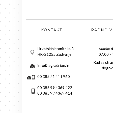
KONTAKT
RADNO V
Hrvatskih branitelja 31
radnim 
HR-21255 Zadvarje
07:00 –
Rad sa str
info@lag-adrion.hr
dogov
00 385 21 411 960
00 385 99 4369 422
00 385 99 4369 414