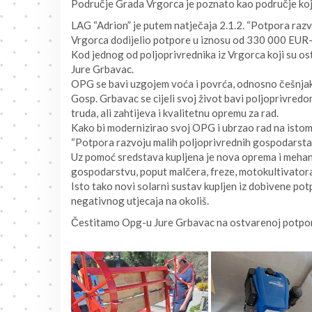
Područje Grada Vrgorca je poznato kao područje koje
LAG “Adrion” je putem natječaja 2.1.2. “Potpora raz
Vrgorca dodijelio potpore u iznosu od 330 000 EUR-a 
Kod jednog od poljoprivrednika iz Vrgorca koji su ost
Jure Grbavac.
OPG se bavi uzgojem voća i povrća, odnosno češnjaka
Gosp. Grbavac se cijeli svoj život bavi poljoprivredo
truda, ali zahtijeva i kvalitetnu opremu za rad.
Kako bi modernizirao svoj OPG i ubrzao rad na istom, o
“Potpora razvoju malih poljoprivrednih gospodarstav
Uz pomoć sredstava kupljena je nova oprema i mehani
gospodarstvu, poput malčera, freze, motokultivatora, 
Isto tako novi solarni sustav kupljen iz dobivene p
negativnog utjecaja na okoliš.
Čestitamo Opg-u Jure Grbavac na ostvarenoj potpor