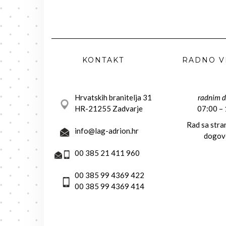
KONTAKT
RADNO V
Hrvatskih branitelja 31
radnim 
HR-21255 Zadvarje
07:00 –
Rad sa str
info@lag-adrion.hr
dogov
00 385 21 411 960
00 385 99 4369 422
00 385 99 4369 414