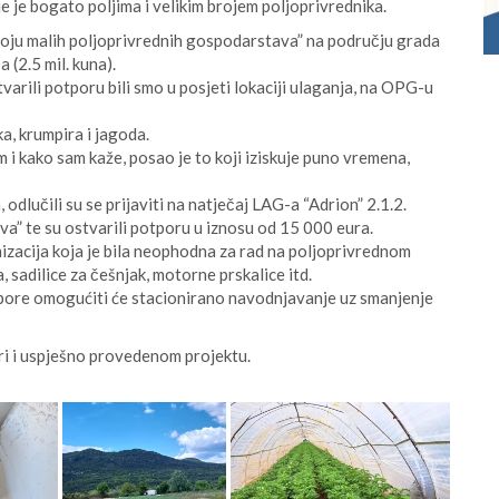
 je bogato poljima i velikim brojem poljoprivrednika.
voju malih poljoprivrednih gospodarstava” na području grada
(2.5 mil. kuna).
varili potporu bili smo u posjeti lokaciji ulaganja, na OPG-u
, krumpira i jagoda.
m i kako sam kaže, posao je to koji iziskuje puno vremena,
dlučili su se prijaviti na natječaj LAG-a “Adrion” 2.1.2.
a” te su ostvarili potporu u iznosu od 15 000 eura.
zacija koja je bila neophodna za rad na poljoprivrednom
sadilice za češnjak, motorne prskalice itd.
otpore omogućiti će stacionirano navodnjavanje uz smanjenje
i i uspješno provedenom projektu.