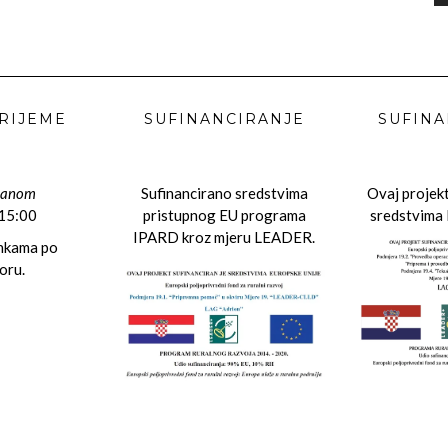
RIJEME
SUFINANCIRANJE
SUFINA
danom
Sufinancirano sredstvima
Ovaj projekt
 15:00
pristupnog EU programa
sredstvima 
IPARD kroz mjeru LEADER.
ankama po
oru.