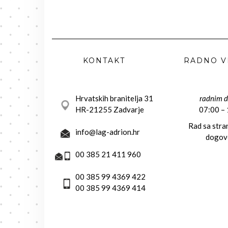
KONTAKT
RADNO V
Hrvatskih branitelja 31
radnim 
HR-21255 Zadvarje
07:00 –
Rad sa str
info@lag-adrion.hr
dogov
00 385 21 411 960
00 385 99 4369 422
00 385 99 4369 414