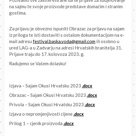
Pozivamo sve zainteresirane da se prijave za sudjelovanje
na sajmu te svoje proizvode predstave domaćim i stranim
gostima.
Za prijavu je obvezno ispuniti Obrazac za prijavu na sajam
iz priloga te isti dostaviti s ostalom dokumentacijom na e-
mail adresu
festival.baska.voda@gmail.com
ili osobno u
ured LAG-a u Zadvarju na adresi Hrvatskih branitelja 31.
Prijave traju do 17. kolovoza 2023. g.
Radujemo se Vašem dolasku!
Izjava – Sajam Okusi Hrvatsku 2023
.docx
Obrazac – Sajam Okusi Hrvatsku 2023
.docx
Privola – Sajam Okusi Hrvatsku 2023
.docx
Izjava o nepromjenjivosti cijene
.docx
Prilog 1 – cjenik proizvoda
.docx