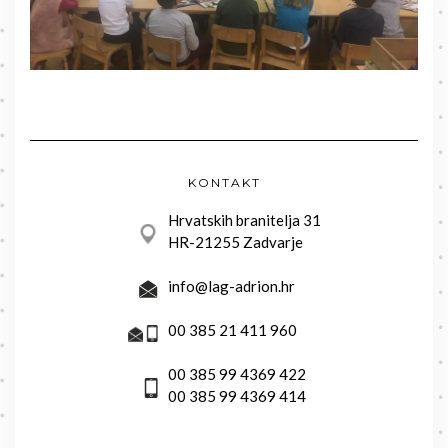
KONTAKT
Hrvatskih branitelja 31
HR-21255 Zadvarje
info@lag-adrion.hr
00 385 21 411 960
00 385 99 4369 422
00 385 99 4369 414