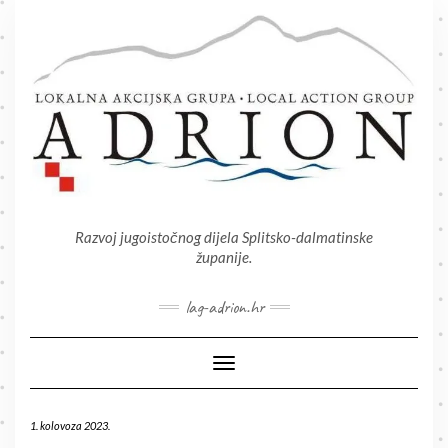
Skip
to
content
Razvoj jugoistočnog dijela Splitsko-dalmatinske
županije.
lag-adrion.hr
Toggle Navigation
1. kolovoza 2023.