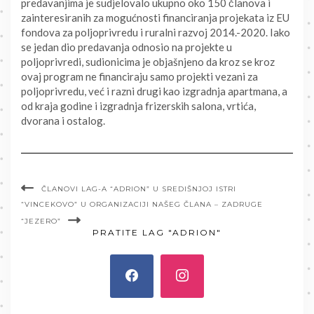
predavanjima je sudjelovalo ukupno oko 150 članova i
zainteresiranih za mogućnosti financiranja projekata iz EU
fondova za poljoprivredu i ruralni razvoj 2014.-2020. Iako
se jedan dio predavanja odnosio na projekte u
poljoprivredi, sudionicima je objašnjeno da kroz se kroz
ovaj program ne financiraju samo projekti vezani za
poljoprivredu, već i razni drugi kao izgradnja apartmana, a
od kraja godine i izgradnja frizerskih salona, vrtića,
dvorana i ostalog.
ČLANOVI LAG-A “ADRION” U SREDIŠNJOJ ISTRI
“VINCEKOVO” U ORGANIZACIJI NAŠEG ČLANA – ZADRUGE
“JEZERO”
PRATITE LAG "ADRION"