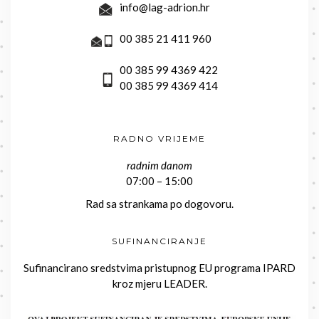
info@lag-adrion.hr
00 385 21 411 960
00 385 99 4369 422
00 385 99 4369 414
RADNO VRIJEME
radnim danom
07:00 – 15:00
Rad sa strankama po dogovoru.
SUFINANCIRANJE
Sufinancirano sredstvima pristupnog EU programa IPARD
kroz mjeru LEADER.