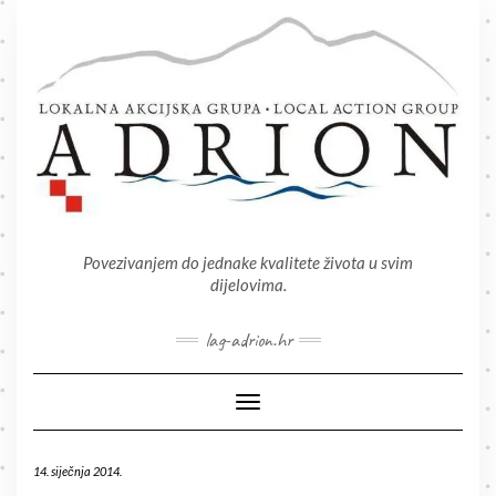
Skip
to
content
Povezivanjem do jednake kvalitete života u svim
dijelovima.
lag-adrion.hr
Toggle Navigation
14. siječnja 2014.