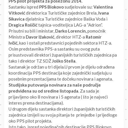
PPS pilot projekta za posezonu 2014.
Sastanku ispred
PPS Biokovo
sudjelovale su:
Valentina
Vitković
direktorica Turističke zajednice Brela,
Ivana
Sikavica
djelatnica Turističke zajednice Baška Voda i
Dragica Roščić
tajnica-voditeljica LAG-a “Adrion”.
Prisutni su bili i ministar,
Darko Lorencin,
pomoćnik
Ministra
Davor Ižaković
, direktor HTZ-a
Ratomir
Ivčić,
kao i ostali predstavnici pojedinih sektora HTZ-a.
Osim predstavnika PPS-a sastanku su ovog puta
prisustvovali direktori županijskih turističkih zajednica pa
tako i direktor TZ SDŽ
Joško Stella
.
Sastanak je održan u tri dijela.U prvom je dijelu odrađena
koordinacija PPS destinacija koje zajednički sudjeluju u
posebnim prezentacijama te dočeku novinara i agenata.
Studijska putovanja novinara za naše područje
predviđena su od sredine listopada
. Za sada je
prijavljeno oko 8 novinara i 5 agenata ( što je najveći
interes prema destinacijama).
U drugom dijelu sastanka direktori županijskih turističkih
zajednica iznijeli su svoja pitanja te primjedbe i prijedloge
oko PPS pilot projekta.
Isto tako, ispred pojedinačnih destinacije PPS Biokovo