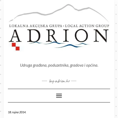
Skip
to
content
Udruga građana, poduzetnika, gradova i općina.
lag-adrion.hr
Toggle Navigation
18. rujna 2014.