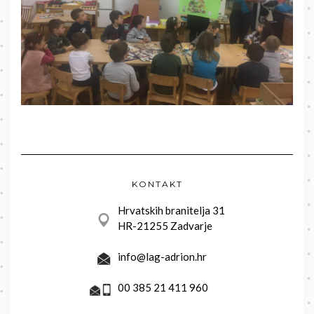
KONTAKT
Hrvatskih branitelja 31
HR-21255 Zadvarje
info@lag-adrion.hr
00 385 21 411 960