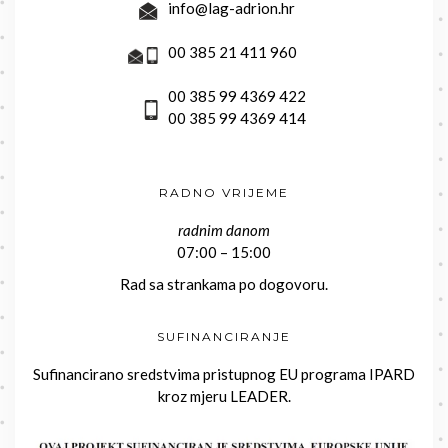
info@lag-adrion.hr
00 385 21 411 960
00 385 99 4369 422
00 385 99 4369 414
RADNO VRIJEME
radnim danom
07:00 – 15:00
Rad sa strankama po dogovoru.
SUFINANCIRANJE
Sufinancirano sredstvima pristupnog EU programa IPARD
kroz mjeru LEADER.