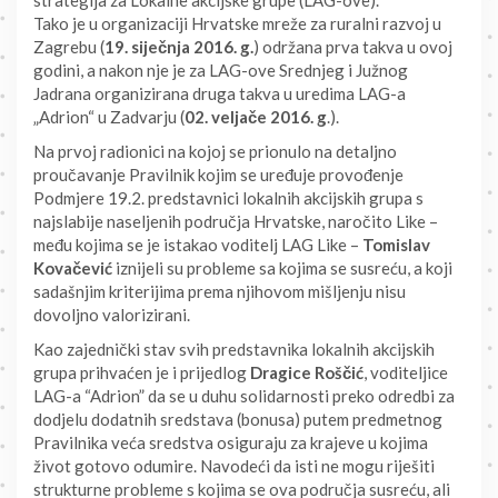
Tako je u organizaciji Hrvatske mreže za ruralni razvoj u
Zagrebu (
19. siječnja 2016. g.
) održana prva takva u ovoj
godini, a nakon nje je za LAG-ove Srednjeg i Južnog
Jadrana organizirana druga takva u uredima LAG-a
„Adrion“ u Zadvarju (
02. veljače 2016. g
.).
Na prvoj radionici na kojoj se prionulo na detaljno
proučavanje Pravilnik kojim se uređuje provođenje
Podmjere 19.2. predstavnici lokalnih akcijskih grupa s
najslabije naseljenih područja Hrvatske, naročito Like –
među kojima se je istakao voditelj LAG Like –
Tomislav
Kovačević
iznijeli su probleme sa kojima se susreću, a koji
sadašnjim kriterijima prema njihovom mišljenju nisu
dovoljno valorizirani.
Kao zajednički stav svih predstavnika lokalnih akcijskih
grupa prihvaćen je i prijedlog
Dragice Roščić
, voditeljice
LAG-a “Adrion” da se u duhu solidarnosti preko odredbi za
dodjelu dodatnih sredstava (bonusa) putem predmetnog
Pravilnika veća sredstva osiguraju za krajeve u kojima
život gotovo odumire. Navodeći da isti ne mogu riješiti
strukturne probleme s kojima se ova područja susreću, ali