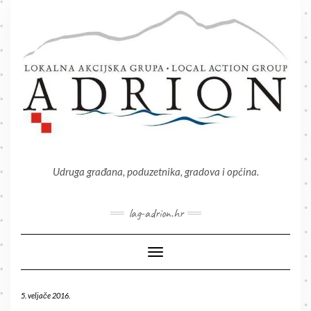
Skip
to
content
Udruga građana, poduzetnika, gradova i općina.
lag-adrion.hr
Toggle Navigation
5. veljače 2016.