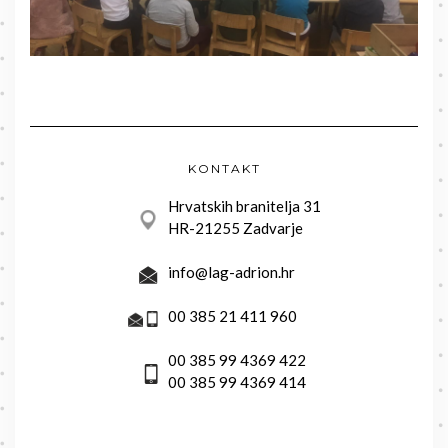
KONTAKT
Hrvatskih branitelja 31
HR-21255 Zadvarje
info@lag-adrion.hr
00 385 21 411 960
00 385 99 4369 422
00 385 99 4369 414