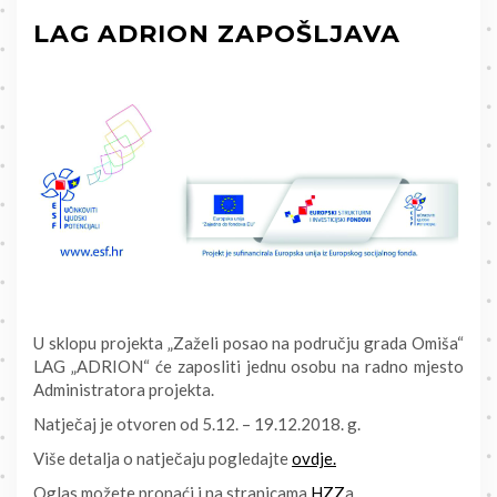
LAG ADRION ZAPOŠLJAVA
U sklopu projekta „Zaželi posao na području grada Omiša“
LAG „ADRION“ će zaposliti jednu osobu na radno mjesto
Administratora projekta.
Natječaj je otvoren od 5.12. – 19.12.2018. g.
Više detalja o natječaju pogledajte
ovdje.
Oglas možete pronaći i na stranicama
HZZ
a.