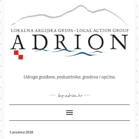
Skip
to
content
Udruga građana, poduzetnika, gradova i općina.
lag-adrion.hr
Toggle Navigation
5. prosinca 2018.