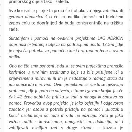
primorskog dijela tako i zaleđa.
Sve korisnice projekta proći će i obuku za
njegovateljicu
ili
geronto domaćicu
što će im uvelike pomoći pri budućem
zaposlenju te doprinijeti da budu konkurentnije na tržištu
rada.
Suradnjom i pomoći na ovakvim projektima LAG ADRION
doprinosi ostvarenju ciljeva na područjima unutar LAG-a gdje
je najveća potreba za pomoći u kući i za radom žena u ovom
obliku.
Ono na što smo ponosni je da su se ovim projektima pronašle
korisnice u ruralnim sredinama koje su bile prisiljene ići u
prijevremenu mirovinu ili im je nedostajalo radnog staža da
idu uopće idu mirovinu. Ovim projektom se zaista se rješavaju
problemi gdje je potreba najveća, o tome i govore brojke jer će
čak 42 žene dobiti će priliku za rad, a mnoga kućanstva na
pomoć. Provedba ovog projekta je jako osjetljiv i odgovoran
zadatak, jer osobe u potrebi pristaju na pomoć i „ulazak u
kuću“ osoba koje do tada možda ne poznaju. Zato je jako
važno raditi s korisnicama, omogućiti im edukaciju, ali i
zahtijevati ozbiljan rad s druge strane.
– kazala je