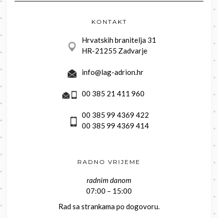
KONTAKT
Hrvatskih branitelja 31
HR-21255 Zadvarje
info@lag-adrion.hr
00 385 21 411 960
00 385 99 4369 422
00 385 99 4369 414
RADNO VRIJEME
radnim danom
07:00 – 15:00
Rad sa strankama po dogovoru.