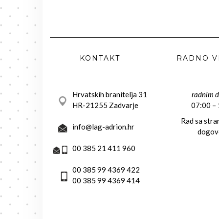
KONTAKT
RADNO V
Hrvatskih branitelja 31
radnim 
HR-21255 Zadvarje
07:00 –
Rad sa str
info@lag-adrion.hr
dogov
00 385 21 411 960
00 385 99 4369 422
00 385 99 4369 414