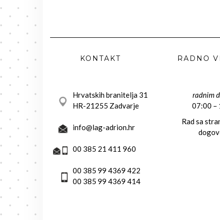
KONTAKT
RADNO V
Hrvatskih branitelja 31
radnim 
HR-21255 Zadvarje
07:00 –
Rad sa str
info@lag-adrion.hr
dogov
00 385 21 411 960
00 385 99 4369 422
00 385 99 4369 414