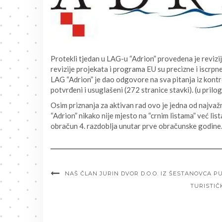
Protekli tjedan u LAG-u “Adrion” provedena je revizi
revizije projekata i programa EU su precizne i iscrp
LAG “Adrion” je dao odgovore na sva pitanja iz kontrol
potvrđeni i usuglašeni (272 stranice stavki). (u prilo
Osim priznanja za aktivan rad ovo je jedna od najvaž
“Adrion” nikako nije mjesto na “crnim listama” već li
obračun 4. razdoblja unutar prve obračunske godine
NAŠ ČLAN JURIN DVOR D.O.O. IZ ŠESTANOVCA 
TURISTIČ