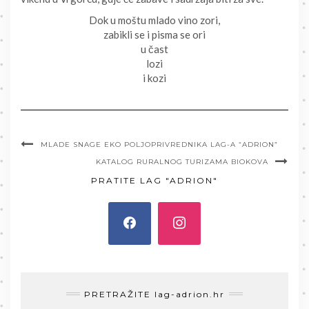
Dok u moštu mlado vino zori,
zabikli se i pisma se ori
u čast
lozi
i kozi
MLADE SNAGE EKO POLJOPRIVREDNIKA LAG-A “ADRION”
KATALOG RURALNOG TURIZAMA BIOKOVA
PRATITE LAG "ADRION"
PRETRAŽITE lag-adrion.hr