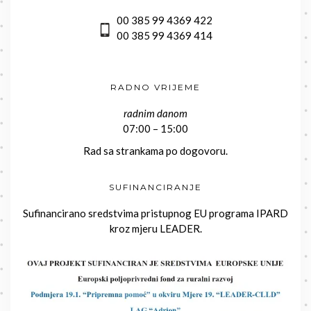
00 385 99 4369 422
00 385 99 4369 414
RADNO VRIJEME
radnim danom
07:00 – 15:00
Rad sa strankama po dogovoru.
SUFINANCIRANJE
Sufinancirano sredstvima pristupnog EU programa IPARD
kroz mjeru LEADER.