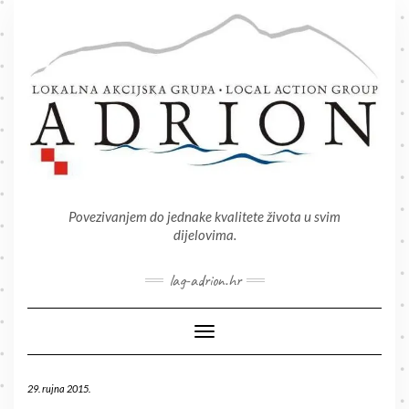
Skip
to
content
Povezivanjem do jednake kvalitete života u svim
dijelovima.
lag-adrion.hr
Toggle Navigation
29. rujna 2015.