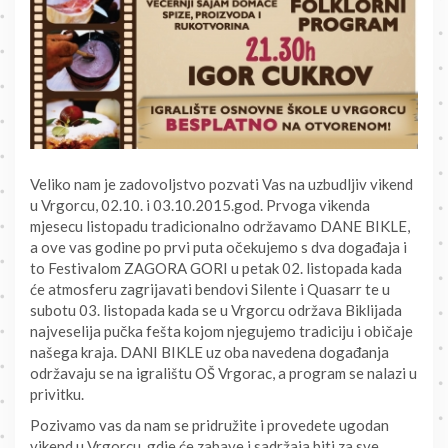
Veliko nam je zadovoljstvo pozvati Vas na uzbudljiv vikend
u Vrgorcu, 02.10. i 03.10.2015.god. Prvoga vikenda
mjesecu listopadu tradicionalno održavamo DANE BIKLE,
a ove vas godine po prvi puta očekujemo s dva događaja i
to Festivalom ZAGORA GORI u petak 02. listopada kada
će atmosferu zagrijavati bendovi Silente i Quasarr te u
subotu 03. listopada kada se u Vrgorcu održava Biklijada
najveselija pučka fešta kojom njegujemo tradiciju i običaje
našega kraja. DANI BIKLE uz oba n
avedena događanja
održavaju se na igralištu OŠ Vrgorac, a program se nalazi u
privitku.
Pozivamo vas da nam se pridružite i provedete ugodan
vikend u Vrgorcu, gdje će zabave i sadržaja biti za sve.