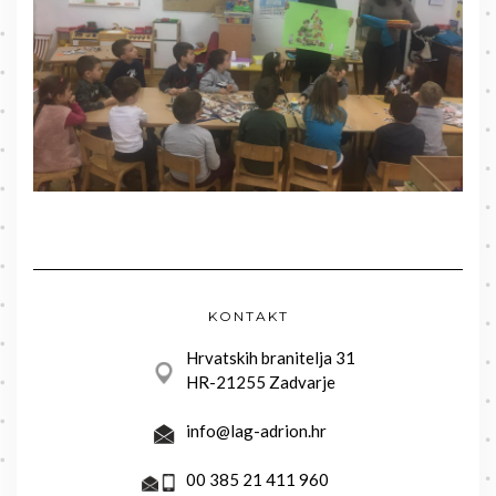
KONTAKT
Hrvatskih branitelja 31
HR-21255 Zadvarje
info@lag-adrion.hr
00 385 21 411 960