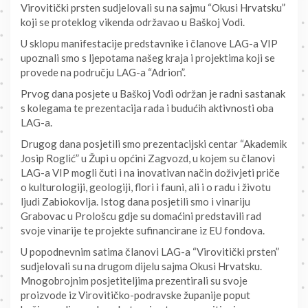
Virovitički prsten sudjelovali su na sajmu “Okusi Hrvatsku”
koji se proteklog vikenda održavao u Baškoj Vodi.
U sklopu manifestacije predstavnike i članove LAG-a VIP
upoznali smo s ljepotama našeg kraja i projektima koji se
provede na području LAG-a “Adrion”.
Prvog dana posjete u Baškoj Vodi održan je radni sastanak
s kolegama te prezentacija rada i budućih aktivnosti oba
LAG-a.
Drugog dana posjetili smo prezentacijski centar “Akademik
Josip Roglić” u Župi u općini Zagvozd, u kojem su članovi
LAG-a VIP mogli čuti i na inovativan način doživjeti priče
o kulturologiji, geologiji, flori i fauni, ali i o radu i životu
ljudi Zabiokovlja. Istog dana posjetili smo i vinariju
Grabovac u Prološcu gdje su domaćini predstavili rad
svoje vinarije te projekte sufinancirane iz EU fondova.
U popodnevnim satima članovi LAG-a “Virovitički prsten”
sudjelovali su na drugom dijelu sajma Okusi Hrvatsku.
Mnogobrojnim posjetiteljima prezentirali su svoje
proizvode iz Virovitičko-podravske županije poput