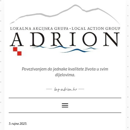
Skip
to
content
Povezivanjem do jednake kvalitete života u svim
dijelovima.
lag-adrion.hr
Toggle Navigation
5. rujna 2025.