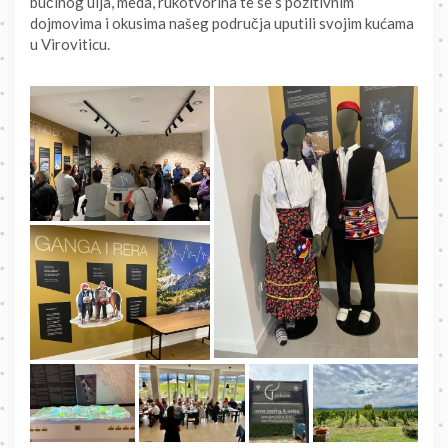
bučinog ulja, meda, rukotvorina te se s pozitivnim
dojmovima i okusima našeg područja uputili svojim kućama
u Viroviticu.