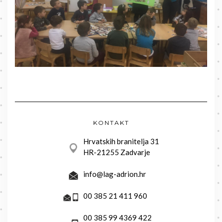
KONTAKT
Hrvatskih branitelja 31
HR-21255 Zadvarje
info@lag-adrion.hr
00 385 21 411 960
00 385 99 4369 422