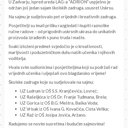
U Zadvarju, ispred ureda LAG-a “ADRION” uspješno je
održan još jedan sajam školskih zadruga, ususret Uskrsu.
Na sajmu je sudjelovalo pet vrijednih i kreativnih zadruga.
Posjetitelji su imali priliku razgledati i kupiti raznolike
ručne radove – od prigodnih uskrsnih ukrasa do unikatnih
proizvoda izrađenih s puno truda i mašte.
Svaki izloženi predmet svjedočio je o kreativnosti,
marljivosti i poduzetničkom duhu naših učenika i njihovih
voditelja.
Hvala svim sudionicima i posjetiteljima koji su podržali rad
vrijednih učenika i uljepšali ovo blagdansko vrijeme!
Školske zadruge koje su sudjelovale na sajmu:
UZ Ludrum iz OŠ S.S. Kranjčevića, Lovreć;
UZ Rašeljkica iz OŠ Dr. Franje Tuđmana, Brela;
UZ Gorica iz OŠ B.G. Meštra, Baška Voda;
UZ Vrisak iz OŠ Ivana G. Kovačića, Cista Velika;
UZ Raž iz OŠ Josipa Jovića, Aržano.
Radujemo se novim susretima i budućim sajmovima!