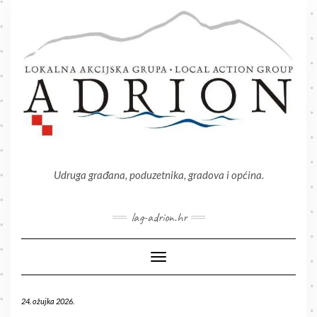
Skip
to
content
Udruga građana, poduzetnika, gradova i općina.
lag-adrion.hr
Toggle Navigation
24. ožujka 2026.