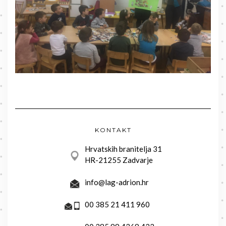
KONTAKT
Hrvatskih branitelja 31
HR-21255 Zadvarje
info@lag-adrion.hr
00 385 21 411 960