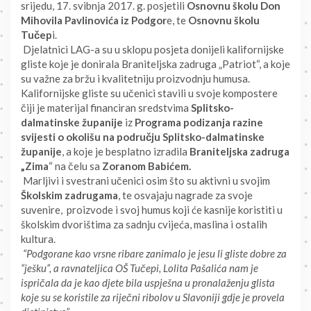
srijedu, 17. svibnja 2017. g. posjetili
Osnovnu školu Don
Mihovila Pavlinovića iz Podgor
e, te
Osnovnu školu
Tučep
i.
Djelatnici LAG-a su u sklopu posjeta donijeli kalifornijske
gliste koje je donirala Braniteljska zadruga „Patriot“, a koje
su važne za bržu i kvalitetniju proizvodnju humusa.
Kalifornijske gliste su učenici stavili u svoje kompostere
čiji je materijal financiran sredstvima
Splitsko-
dalmatinske županije
iz
Programa podizanja razine
svijesti o okolišu na području Splitsko-dalmatinske
županije
, a koje je besplatno izradila
Braniteljska zadruga
„Zima
“ na čelu sa
Zoranom Babićem.
Marljivi i svestrani učenici osim što su aktivni u svojim
Školskim zadrugama
, te osvajaju nagrade za svoje
suvenire, proizvode i svoj humus koji će kasnije koristiti u
školskim dvorištima za sadnju cvijeća, maslina i ostalih
kultura.
“Podgorane kao vrsne ribare zanimalo je jesu li gliste dobre za
“ješku”, a ravnateljica OŠ Tučepi, Lolita Pašalića nam je
ispričala da je kao djete bila uspješna u pronalaženju glista
koje su se koristile za riječni ribolov u Slavoniji gdje je provela