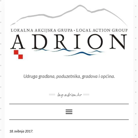
Skip
to
content
Udruga građana, poduzetnika, gradova i općina.
lag-adrion.hr
Toggle Navigation
18. svibnja 2017.