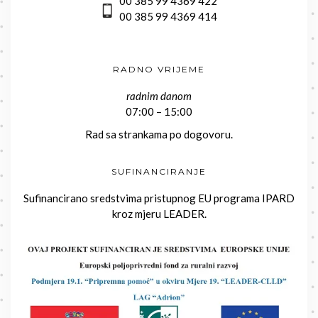
00 385 99 4369 422
00 385 99 4369 414
RADNO VRIJEME
radnim danom
07:00 – 15:00
Rad sa strankama po dogovoru.
SUFINANCIRANJE
Sufinancirano sredstvima pristupnog EU programa IPARD
kroz mjeru LEADER.