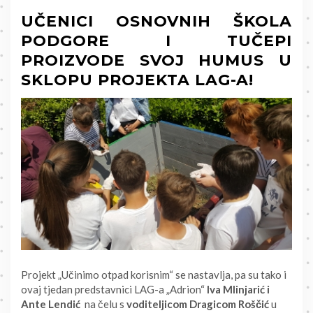
UČENICI OSNOVNIH ŠKOLA
PODGORE I TUČEPI
PROIZVODE SVOJ HUMUS U
SKLOPU PROJEKTA LAG-A!
Projekt „Učinimo otpad korisnim“ se nastavlja, pa su tako i
ovaj tjedan predstavnici LAG-a „Adrion“
Iva Mlinjarić i
Ante Lendić
na čelu s
voditeljicom Dragicom Roščić
u