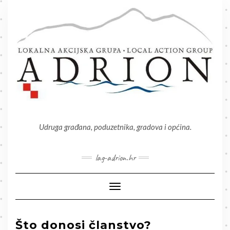
Skip
to
content
Udruga građana, poduzetnika, gradova i općina.
lag-adrion.hr
Toggle Navigation
Što donosi članstvo?