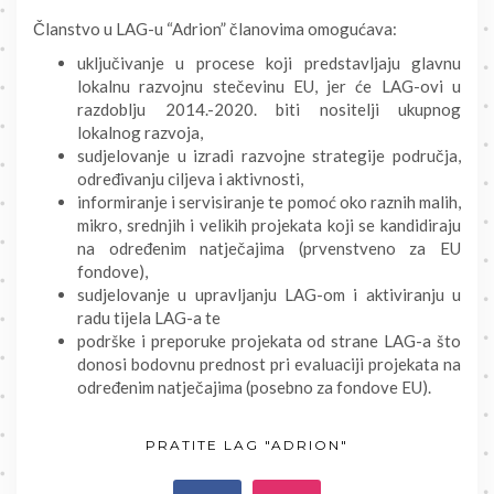
Članstvo u LAG-u “Adrion” članovima omogućava:
uključivanje u procese koji predstavljaju glavnu
lokalnu razvojnu stečevinu EU, jer će LAG-ovi u
razdoblju 2014.-2020. biti nositelji ukupnog
lokalnog razvoja,
sudjelovanje u izradi razvojne strategije područja,
određivanju ciljeva i aktivnosti,
informiranje i servisiranje te pomoć oko raznih malih,
mikro, srednjih i velikih projekata koji se kandidiraju
na određenim natječajima (prvenstveno za EU
fondove),
sudjelovanje u upravljanju LAG-om i aktiviranju u
radu tijela LAG-a te
podrške i preporuke projekata od strane LAG-a što
donosi bodovnu prednost pri evaluaciji projekata na
određenim natječajima (posebno za fondove EU).
PRATITE LAG "ADRION"