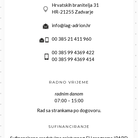
Hrvatskih branitelja 31
HR-21255 Zadvarje
info@lag-adrion.hr
00 385 21 411 960
00 385 99 4369 422
00 385 99 4369 414
RADNO VRIJEME
radnim danom
07:00 – 15:00
Rad sa strankama po dogovoru.
SUFINANCIRANJE