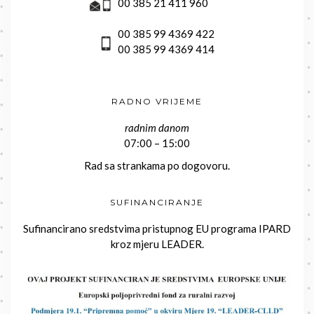
00 385 21 411 960
00 385 99 4369 422
00 385 99 4369 414
RADNO VRIJEME
radnim danom
07:00 – 15:00
Rad sa strankama po dogovoru.
SUFINANCIRANJE
Sufinancirano sredstvima pristupnog EU programa IPARD
kroz mjeru LEADER.