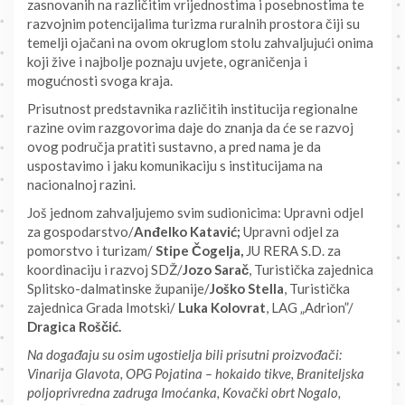
zasnovanih na različitim vrijednostima i posebnostima te
razvojnim potencijalima turizma ruralnih prostora čiji su
temelji ojačani na ovom okruglom stolu zahvaljujući onima
koji žive i najbolje poznaju uvjete, ograničenja i
mogućnosti svoga kraja.
Prisutnost predstavnika različitih institucija regionalne
razine ovim razgovorima daje do znanja da će se razvoj
ovog područja pratiti sustavno, a pred nama je da
uspostavimo i jaku komunikaciju s institucijama na
nacionalnoj razini.
Još jednom zahvaljujemo svim sudionicima: Upravni odjel
za gospodarstvo/
Anđelko Katavić;
Upravni odjel za
pomorstvo i turizam/
Stipe Čogelja,
JU RERA S.D. za
koordinaciju i razvoj SDŽ/
Jozo Sarač
, Turistička zajednica
Splitsko-dalmatinske županije/
Joško Stella
, Turistička
zajednica Grada Imotski/
Luka Kolovrat
, LAG „Adrion”/
Dragica Roščić.
Na događaju su osim ugostielja bili prisutni proizvođači:
Vinarija Glavota, OPG Pojatina – hokaido tikve, Braniteljska
poljoprivredna zadruga Imoćanka, Kovački obrt Nogalo,