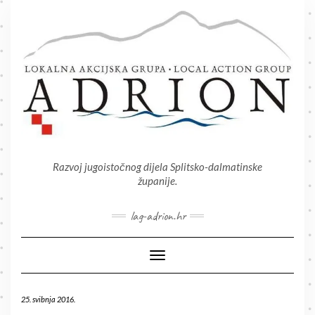
Skip
to
content
Razvoj jugoistočnog dijela Splitsko-dalmatinske
županije.
lag-adrion.hr
Toggle Navigation
25. svibnja 2016.