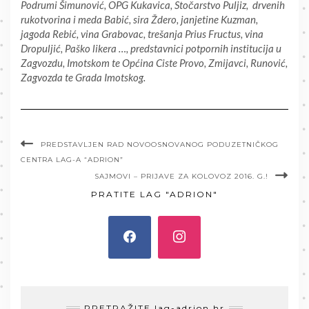
Podrumi Šimunović, OPG Kukavica, Stočarstvo Puljiz, drvenih
rukotvorina i meda Babić, sira Ždero, janjetine Kuzman,
jagoda Rebić, vina Grabovac, trešanja Prius Fructus, vina
Dropuljić, Paško likera …, predstavnici potpornih institucija u
Zagvozdu, Imotskom te Općina Ciste Provo, Zmijavci, Runović,
Zagvozda te Grada Imotskog.
PREDSTAVLJEN RAD NOVOOSNOVANOG PODUZETNIČKOG
CENTRA LAG-A “ADRION”
SAJMOVI – PRIJAVE ZA KOLOVOZ 2016. G.!
PRATITE LAG "ADRION"
PRETRAŽITE lag-adrion.hr