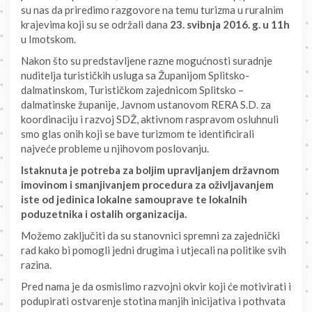
su nas da priredimo razgovore na temu turizma u ruralnim
krajevima koji su se održali dana
23. svibnja 2016. g. u 11h
u Imotskom.
Nakon što su predstavljene razne mogućnosti suradnje
nuditelja turističkih usluga sa Županijom Splitsko-
dalmatinskom, Turističkom zajednicom Splitsko –
dalmatinske županije, Javnom ustanovom RERA S.D. za
koordinaciju i razvoj SDŽ, aktivnom raspravom osluhnuli
smo glas onih koji se bave turizmom te identificirali
najveće probleme u njihovom poslovanju.
Istaknuta je potreba za boljim upravljanjem državnom
imovinom i smanjivanjem procedura za oživljavanjem
iste od jedinica lokalne samouprave te lokalnih
poduzetnika i ostalih organizacija.
Možemo zaključiti da su stanovnici spremni za zajednički
rad kako bi pomogli jedni drugima i utjecali na politike svih
razina.
Pred nama je da osmislimo razvojni okvir koji će motivirati i
podupirati ostvarenje stotina manjih inicijativa i pothvata