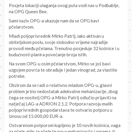
Posjeta lokaciji ulaganja ovog puta vodi nas u Podbablje,
na OPG Queen Bee.
Sami naziv OPG-a ukazuje nam da se OPG bavi
pčelarstvom.
Mladi poljoprivrednik Mirko Patrlj, iako aktivan u
obiteljskom poslu, svoje slobodno vrijeme najradije
provodi među pčelama. Trenutno posjeduje 32 košnice i u
budućnosti planira povećanje broja istih.
Na svom OPG-u osim pčelarstvom, Mirko se još bavi
uzgojem povrća te obrađuje i jedan vinograd, za vlastite
potrebe.
Obzirom da se radi o relativno mladom OPG-u, glavni
problem je bio nedostatak adekvatne mehanizacije, zbog
čega se nositelj OPG-a Mirko Patrlj odlučio prijaviti na
natječaj LAG-a ADRION 2.1.2. Potpora razvoju malih
poljoprivrednih gospodarstava te ostvario potporu u
iznosu od 15.000,00 EUR-a.
Ostvarenom potporom kupljeno je 10 novih košnica, vaga
za pčele, mlin za pčele te nova mehanizacija i oprema, tj.