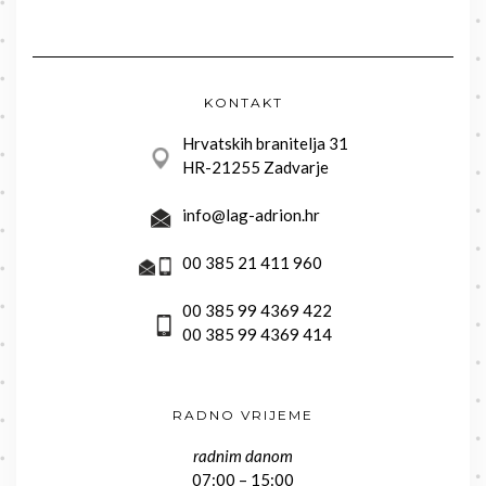
KONTAKT
Hrvatskih branitelja 31
HR-21255 Zadvarje
info@lag-adrion.hr
00 385 21 411 960
00 385 99 4369 422
00 385 99 4369 414
RADNO VRIJEME
radnim danom
07:00 – 15:00