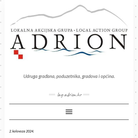
Skip
to
content
Udruga građana, poduzetnika, gradova i općina.
lag-adrion.hr
Toggle Navigation
2. kolovoza 2024.