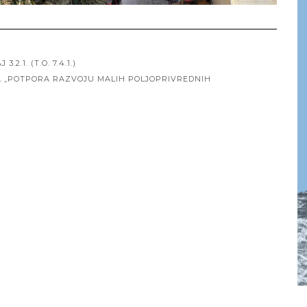
.1. (T.O. 7.4.1.)
JA „POTPORA RAZVOJU MALIH POLJOPRIVREDNIH