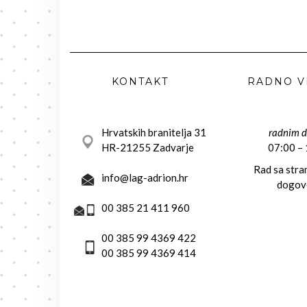
KONTAKT
RADNO V
Hrvatskih branitelja 31
radnim 
HR-21255 Zadvarje
07:00 –
Rad sa str
info@lag-adrion.hr
dogov
00 385 21 411 960
00 385 99 4369 422
00 385 99 4369 414