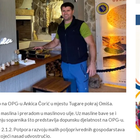
smo na OPG-u Ankica Čorić u mjestu Tugare pokraj Omiša.
aslina i preradom u maslinovo ulje. Uz masline bave se i
dnju soparnika što predstavlja dopunsku djelatnost na OPG-u.
.1.2. Potpora razvoju malih poljoprivrednih gospodarstava
tojeći nasad udvostručio.