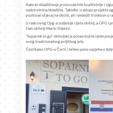
Kako bi skladištenje proizvoda bilo kvalitetnije i s
nadstrešnica/skladište. Također, u sklopu projekta ug
pozitivan utjecaj na okoliš, ali i smanjiti troškove u 
U radu ovog Opg-a sudjeluje cijela obitelj, a OPG i p
član obitelji Mario Stipetić.
“Soparnik to go” obiteljski je posao koji brojnim posj
ovog tradicionalnog poljičkog jela.
Čestitamo OPG-u Čorić i želimo puno uspjeha u dalj