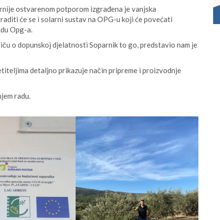
igurnije ostvarenom potporom izgrađena je vanjska
raditi će se i solarni sustav na OPG-u koji će povećati
radu Opg-a.
riču o dopunskoj djelatnosti Soparnik to go, predstavio nam je
etiteljima detaljno prikazuje način pripreme i proizvodnje
njem radu.