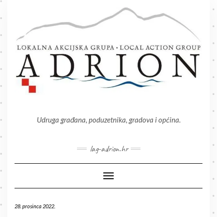
Skip
to
content
Udruga građana, poduzetnika, gradova i općina.
lag-adrion.hr
Toggle Navigation
28. prosinca 2022.