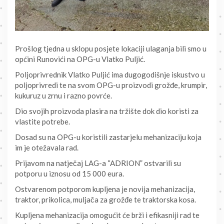
Prošlog tjedna u sklopu posjete lokaciji ulaganja bili smo u
općini Runovići na OPG-u Vlatko Puljić.
Poljoprivrednik Vlatko Puljić ima dugogodišnje iskustvo u
poljoprivredi te na svom OPG-u proizvodi grožđe, krumpir,
kukuruz u zrnu i razno povrće.
Dio svojih proizvoda plasira na tržište dok dio koristi za
vlastite potrebe.
Dosad su na OPG-u koristili zastarjelu mehanizaciju koja
im je otežavala rad.
Prijavom na natječaj LAG-a “ADRION” ostvarili su
potporu u iznosu od 15 000 eura.
Ostvarenom potporom kupljena je novija mehanizacija,
traktor, prikolica, muljača za grožđe te traktorska kosa.
Kupljena mehanizacija omogućit će brži i efikasniji rad te