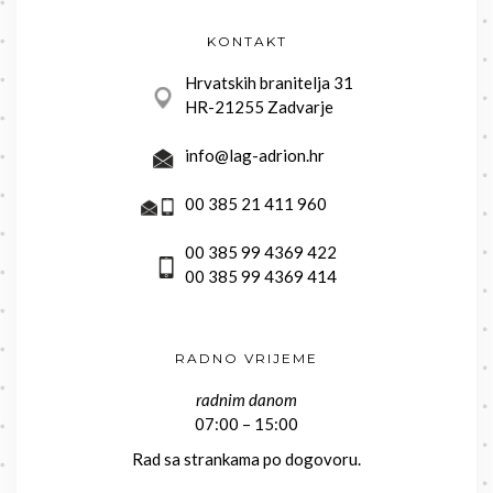
KONTAKT
Hrvatskih branitelja 31
HR-21255 Zadvarje
info@lag-adrion.hr
00 385 21 411 960
00 385 99 4369 422
00 385 99 4369 414
RADNO VRIJEME
radnim danom
07:00 – 15:00
Rad sa strankama po dogovoru.