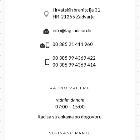
Hrvatskih branitelja 31
HR-21255 Zadvarje
info@lag-adrion.hr
00 385 21 411 960
00 385 99 4369 422
00 385 99 4369 414
RADNO VRIJEME
radnim danom
07:00 – 15:00
Rad sa strankama po dogovoru.
SUFINANCIRANJE