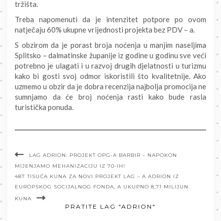
tržišta.
Treba napomenuti da je intenzitet potpore po ovom
natječaju 60% ukupne vrijednosti projekta bez PDV – a.
S obzirom da je porast broja noćenja u manjim naseljima
Splitsko – dalmatinske županije iz godine u godinu sve veći
potrebno je ulagati i u razvoj drugih djelatnosti u turizmu
kako bi gosti svoj odmor iskoristili što kvalitetnije. Ako
uzmemo u obzir da je dobra recenzija najbolja promocija ne
sumnjamo da će broj noćenja rasti kako bude rasla
turistička ponuda.
LAG ADRION: PROJEKT OPG-A BARBIR – NAPOKON
MIJENJAMO MEHANIZACIJU IZ 70-IH!
487 TISUĆA KUNA ZA NOVI PROJEKT LAG – A ADRION IZ
EUROPSKOG SOCIJALNOG FONDA, A UKUPNO 8,71 MILIJUN
KUNA
PRATITE LAG "ADRION"