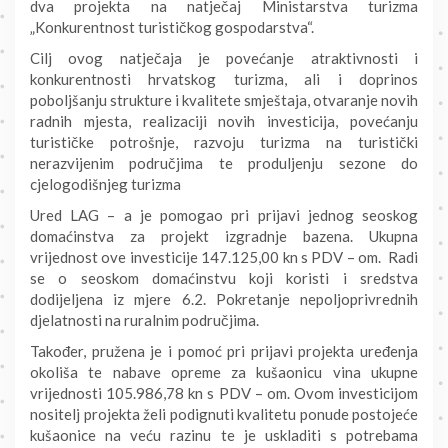
dva projekta na natječaj Ministarstva turizma
„Konkurentnost turističkog gospodarstva“.
Cilj ovog natječaja je povećanje atraktivnosti i
konkurentnosti hrvatskog turizma, ali i doprinos
poboljšanju strukture i kvalitete smještaja, otvaranje novih
radnih mjesta, realizaciji novih investicija, povećanju
turističke potrošnje, razvoju turizma na turistički
nerazvijenim područjima te produljenju sezone do
cjelogodišnjeg turizma
Ured LAG – a je pomogao pri prijavi jednog seoskog
domaćinstva za projekt izgradnje bazena. Ukupna
vrijednost ove investicije 147.125,00 kn s PDV – om. Radi
se o seoskom domaćinstvu koji koristi i sredstva
dodijeljena iz mjere 6.2. Pokretanje nepoljoprivrednih
djelatnosti na ruralnim područjima.
Također, pružena je i pomoć pri prijavi projekta uređenja
okoliša te nabave opreme za kušaonicu vina ukupne
vrijednosti 105.986,78 kn s PDV – om. Ovom investicijom
nositelj projekta želi podignuti kvalitetu ponude postojeće
kušaonice na veću razinu te je uskladiti s potrebama