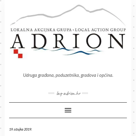
Skip
to
content
Udruga građana, poduzetnika, gradova i općina.
lag-adrion.hr
Toggle Navigation
19. ožujka 2019.