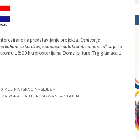
interesirane na predstavljanje projekta
„Osnivanje
nje kuhara za korištenje domaćih autohtonih namirnica“
koje će
četkom u
18:00
h u prostorijama Doma kulture, Trg glumaca 1,
OG KULINARSKOG NASLJEĐA
RA ZA POKRETANJE POSLOVANJA MLADIM