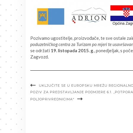
Pozivamo ugostitelje, proizvođače, te sve ostale za
poduzetničkog centra za Turizam po mjeri te usavršava
se održati
19. listopada 2015. g
., ponedjeljak, s po
Zagvozd.
UKLJUČITE SE U EUROPSKU MREŽU REGIONALN
POZIV ZA PREDSTAVLJANJE PODMJERE 6.1. „POTPO
POLJOPRIVREDNICIMA“