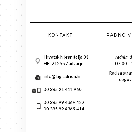
KONTAKT
RADNO V
Hrvatskih branitelja 31
radnim 
HR-21255 Zadvarje
07:00 –
Rad sa str
info@lag-adrion.hr
dogov
00 385 21 411 960
00 385 99 4369 422
00 385 99 4369 414