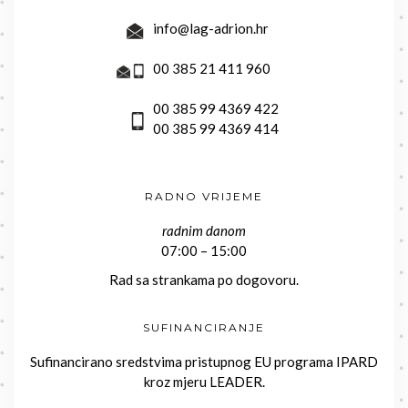
info@lag-adrion.hr
00 385 21 411 960
00 385 99 4369 422
00 385 99 4369 414
RADNO VRIJEME
radnim danom
07:00 – 15:00
Rad sa strankama po dogovoru.
SUFINANCIRANJE
Sufinancirano sredstvima pristupnog EU programa IPARD
kroz mjeru LEADER.