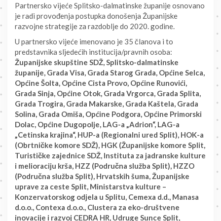
Partnersko vijeće Splitsko-dalmatinske županije osnovano
je radi provođenja postupka donošenja Županijske
razvojne strategije za razdoblje do 2020. godine.
U partnersko vijeće imenovano je 35 članova i to
predstavnika sljedećih institucija/pravnih osoba:
Županijske skupštine SDŽ, Splitsko-dalmatinske
županije, Grada Visa, Grada Starog Grada, Općine Selca,
Općine Šolta, Općine Cista Provo, Općine Runovići,
Grada Sinja, Općine Otok, Grada Vrgorca, Grada Splita,
Grada Trogira, Grada Makarske, Grada Kaštela, Grada
Solina, Grada Omiša, Općine Podgora, Općine Primorski
Dolac, Općine Dugopolje, LAG-a „Adrion“, LAG-a
„Cetinska krajina“, HUP-a (Regionalni ured Split), HOK-a
(Obrtničke komore SDŽ), HGK (Županijske komore Split,
Turističke zajednice SDŽ, Instituta za jadranske kulture
i melioraciju krša, HZZ (Područna služba Split), HZZO
(Područna služba Split), Hrvatskih šuma, Županijske
uprave za ceste Split, Ministarstva kulture –
Konzervatorskog odjela u Splitu, Cemexa d.d., Manasa
d.o.o., Contexa d.o.o., Clustera za eko-društvene
inovacije i razvoj CEDRA HR, Udruge Sunce Split,