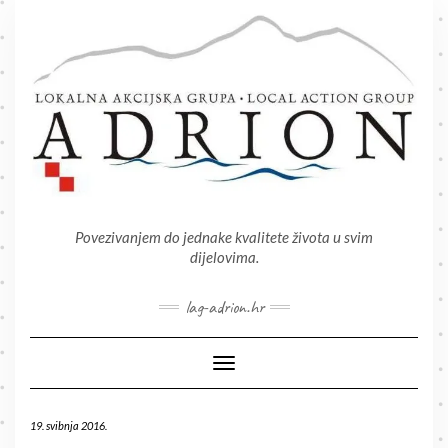
Skip
to
content
Povezivanjem do jednake kvalitete života u svim
dijelovima.
lag-adrion.hr
Toggle Navigation
19. svibnja 2016.