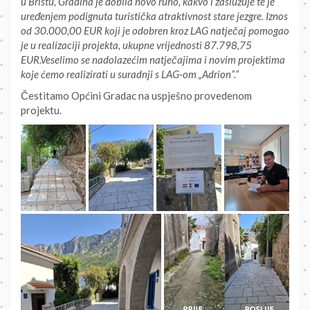
u Bristu, Gradina je dobila novo ruho, kakvo i zaslužuje te je
uređenjem podignuta turistička atraktivnost stare jezgre. Iznos
od 30.000,00 EUR koji je odobren kroz LAG natječaj pomogao
je u realizaciji projekta, ukupne vrijednosti 87.798,75
EUR.Veselimo se nadolazećim natječajima i novim projektima
koje ćemo realizirati u suradnji s LAG-om „Adrion“.”
Čestitamo Općini Gradac na uspješno provedenom
projektu.