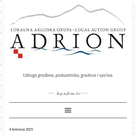
Skip
to
content
Udruga građana, poduzetnika, gradova i općina.
lag-adrion.hr
Toggle Navigation
4. kolovoza 2025.