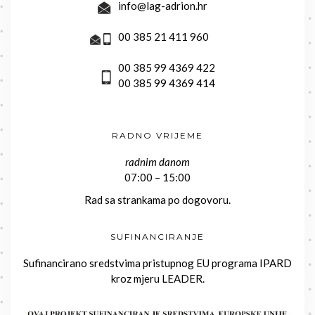
info@lag-adrion.hr
00 385 21 411 960
00 385 99 4369 422
00 385 99 4369 414
RADNO VRIJEME
radnim danom
07:00 – 15:00
Rad sa strankama po dogovoru.
SUFINANCIRANJE
Sufinancirano sredstvima pristupnog EU programa IPARD
kroz mjeru LEADER.